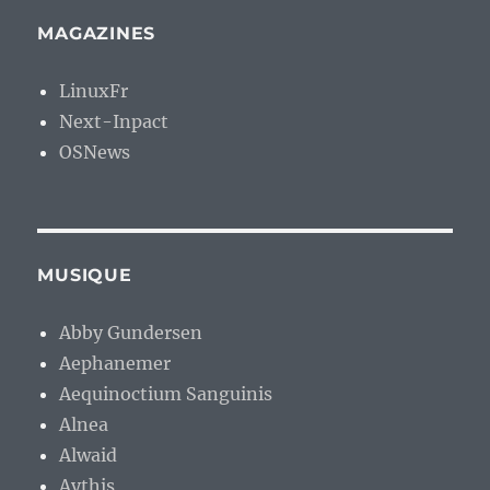
MAGAZINES
LinuxFr
Next-Inpact
OSNews
MUSIQUE
Abby Gundersen
Aephanemer
Aequinoctium Sanguinis
Alnea
Alwaid
Aythis