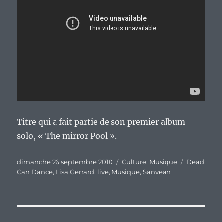
Titre qui a fait partie de son premier album
solo, « The mirror Pool ».
Publié
Catégories
Étiquettes
dimanche 26 septembre 2010
Culture
,
Musique
Dead
le
Can Dance
,
Lisa Gerrard
,
live
,
Musique
,
Sanvean