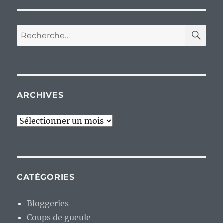
RE
Recherche
pour :
ARCHIVES
Archives
CATÉGORIES
Bloggeries
Coups de gueule