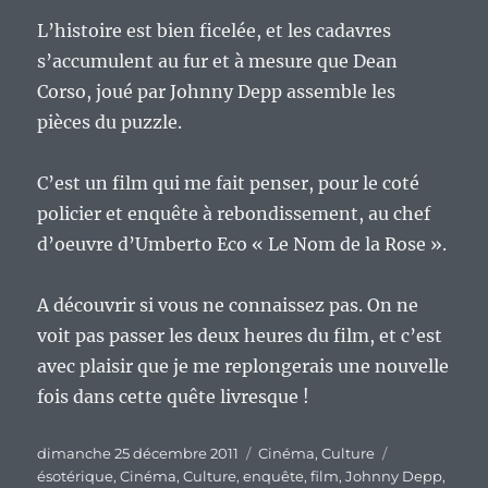
L’histoire est bien ficelée, et les cadavres
s’accumulent au fur et à mesure que Dean
Corso, joué par Johnny Depp assemble les
pièces du puzzle.
C’est un film qui me fait penser, pour le coté
policier et enquête à rebondissement, au chef
d’oeuvre d’Umberto Eco « Le Nom de la Rose ».
A découvrir si vous ne connaissez pas. On ne
voit pas passer les deux heures du film, et c’est
avec plaisir que je me replongerais une nouvelle
fois dans cette quête livresque !
Publié
Catégories
Étiquettes
dimanche 25 décembre 2011
Cinéma
,
Culture
le
ésotérique
,
Cinéma
,
Culture
,
enquête
,
film
,
Johnny Depp
,