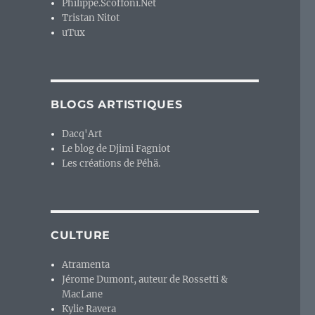
Philippe.Scoffoni.Net
Tristan Nitot
uTux
BLOGS ARTISTIQUES
Dacq'Art
Le blog de Djimi Fagniot
Les créations de Péhä.
CULTURE
Atramenta
Jérome Dumont, auteur de Rossetti &
MacLane
Kylie Ravera