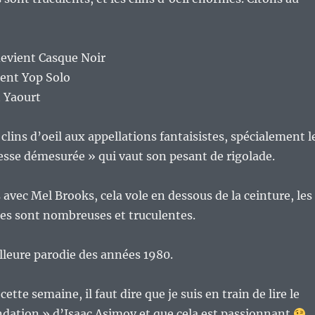
devient Casque Noir
ient Yop Solo
t Yaourt
clins d’oeil aux appellations fantaisistes, spécialement l
esse démesurée » qui vaut son pesant de rigolade.
vec Mel Brooks, cela vole en dessous de la ceinture, les
les sont nombreuses et truculentes.
lleure parodie des années 1980.
ette semaine, il faut dire que je suis en train de lire le
ndation » d’Isaac Asimov et que cela est passionnant