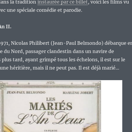
ans la tradition
instaurée par ce billet
, voici les films vu
ec une spéciale comédie et parodie.
An II.
1971, Nicolas Philibert (Jean-Paul Belmondo) débarque e
e du Nord, passager clandestin dans un navire de
plus tard, ayant grimpé tous les échelons, il est sur le
ne héritière, mais il ne peut pas. Il est déjà marié…