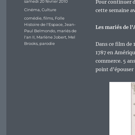
Publié
samedi 20 février 2010
Pour continuer d
le
Catégories
Cinéma
,
Culture
cette semaine av
Étiquettes
comédie
,
films
,
Folle
Histoire de l'Espace
,
Jean-
Les mariés de l’
Paul Belmondo
,
mariés de
l'an II
,
Marlène Jobert
,
Mel
Brooks
,
parodie
Dans ce film de 
1787 en Amériqu
commerce. 5 ans 
point d’épouser u