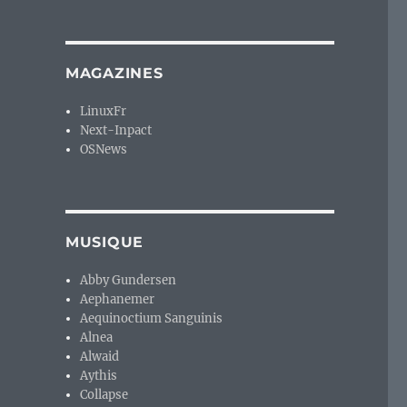
MAGAZINES
LinuxFr
Next-Inpact
OSNews
MUSIQUE
Abby Gundersen
Aephanemer
Aequinoctium Sanguinis
Alnea
Alwaid
Aythis
Collapse