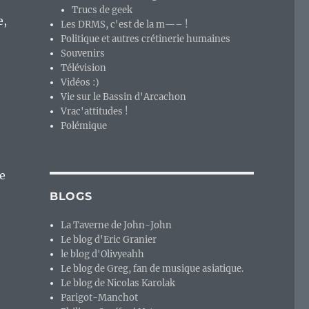
Trucs de geek
e,
Les DRMS, c'est de la m—– !
Politique et autres crétinerie humaines
Souvenirs
Télévision
Vidéos :)
Vie sur le Bassin d'Arcachon
Vrac'attitudes !
Polémique
ie
BLOGS
La Taverne de John-John
Le blog d'Eric Granier
le blog d'Olivyeahh
Le blog de Greg, fan de musique asiatique.
Le blog de Nicolas Karolak
Parigot-Manchot