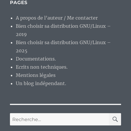
de
PAGES
1983
de
A propos de l’auteur / Me contacter
David
Bien choisir sa distribution GNU/Linux –
Cronenberg,
meilleur
2019
que
Bien choisir sa distribution GNU/Linux –
la
2025
série
du
Documentations.
même
Ecrits non techniques.
nom
Mentions légales
?
Un blog indépendant.
RE
Recherche
pour :