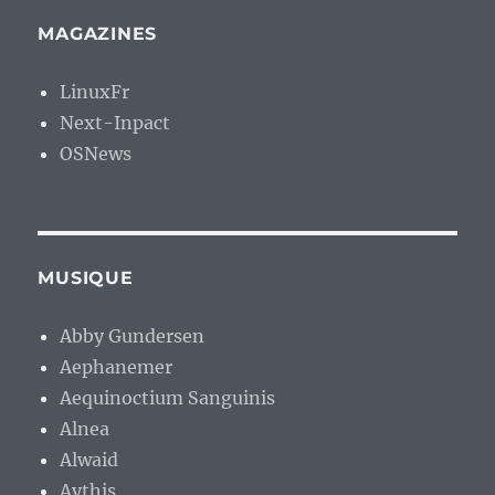
MAGAZINES
LinuxFr
Next-Inpact
OSNews
MUSIQUE
Abby Gundersen
Aephanemer
Aequinoctium Sanguinis
Alnea
Alwaid
Aythis