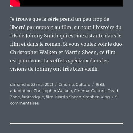
Je trouve que la série prend un peu trop de
liberté par rapport au film, surtout l’histoire du
fils de Johnny Smith qui est inexistante dans le
film et dans le roman. Si vous voulez voir le duo
Christopher Walken et Martin Sheen, ce film
est pour vous. Les effets spéciaux dans les
visions de Johnny ont très bien vieilli.
Publié
Catégories
Étiquettes
dimanche 23 mai 2021
Cinéma
,
Culture
1983
,
le
adaptation
,
Christopher Walken
,
Cinéma
,
Culture
,
Dead
Zone
,
fantastique
,
film
,
Martin Sheen
,
Stephen King
5
sur
commentaires
« Dead
Zone »,
le
film