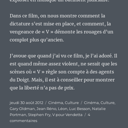
Dans ce film, on nous montre comment la
dictature s’est mise en place, et comment, la
vengeance de « V » démonte les rouages d’un
complot plus qu’ancien.
J’avoue que quand j’ai vu ce film, je l’ai adoré. Il
est quand même assez violent, ne serait que les
scènes où « V » règle son compte à des agents
du Doigt. Mais, il est à conseiller pour montrer
que la liberté n’a pas de prix.
Publié
Catégories
Étiquettes
jeudi 30 août 2012
Cinéma
,
Culture
Cinéma
,
Culture
,
le
Gary Oldman
,
Jean Réno
,
Léon
,
Luc Besson
,
Natalie
Portman
,
Stephen Fry
,
V pour Vendetta
4
sur
commentaires
Chronique