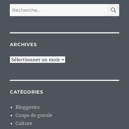
RE
Recherche
pour :
ARCHIVES
Archives
CATÉGORIES
Bloggeries
Coups de gueule
Culture