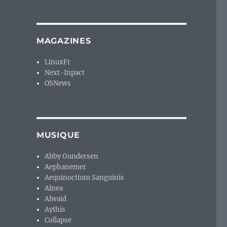
MAGAZINES
LinuxFr
Next-Inpact
OSNews
MUSIQUE
Abby Gundersen
Aephanemer
Aequinoctium Sanguinis
Alnea
Alwaid
Aythis
Collapse