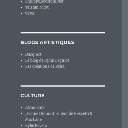
Philippe.Scoffoni.Net
Tristan Nitot
uTux
BLOGS ARTISTIQUES
Dacq'Art
Le blog de Djimi Fagniot
Les créations de Péhä.
CULTURE
Atramenta
Jérome Dumont, auteur de Rossetti &
MacLane
Kylie Ravera