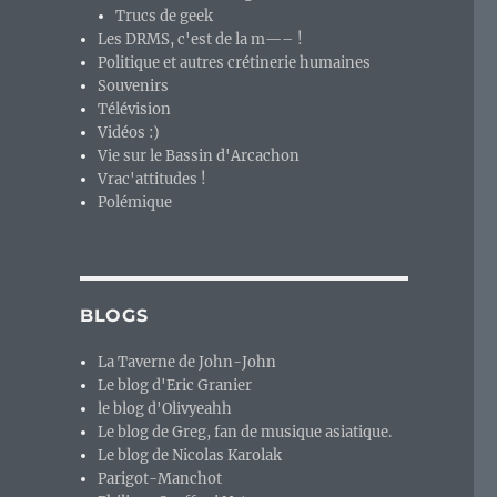
Trucs de geek
Les DRMS, c'est de la m—– !
Politique et autres crétinerie humaines
Souvenirs
Télévision
Vidéos :)
Vie sur le Bassin d'Arcachon
Vrac'attitudes !
Polémique
BLOGS
La Taverne de John-John
Le blog d'Eric Granier
le blog d'Olivyeahh
Le blog de Greg, fan de musique asiatique.
Le blog de Nicolas Karolak
Parigot-Manchot