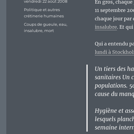
Publié
vendredi 22 août 2008
En gros, chaque 
le
Catégories
Politique et autres
11 septembre 200
crétinerie humaines
chaque jour par
Étiquettes
Coups de gueule
,
eau
,
insalubre
. Et qu
insalubre
,
mort
Qui a entendu pa
lundi à Stockh
Un tiers des ha
sanitaires Un 
populations. 5
cause du manqu
Hygiène et ass
lesquels planc
semaine intern