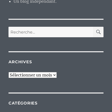
Un blog indépendant.
RE
Recherche
pour :
ARCHIVES
Archives
CATÉGORIES