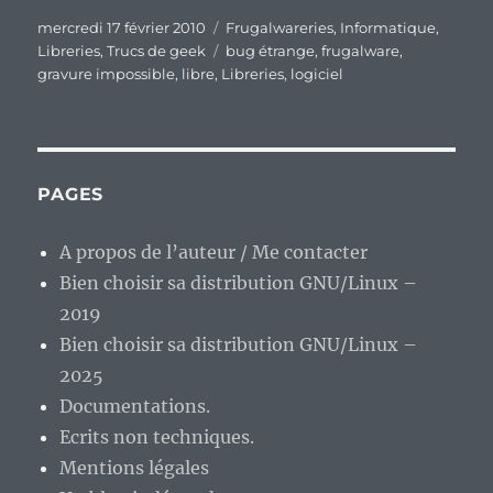
Publié
Catégories
mercredi 17 février 2010
Frugalwareries
,
Informatique
,
le
Étiquettes
Libreries
,
Trucs de geek
bug étrange
,
frugalware
,
gravure impossible
,
libre
,
Libreries
,
logiciel
PAGES
A propos de l’auteur / Me contacter
Bien choisir sa distribution GNU/Linux –
2019
Bien choisir sa distribution GNU/Linux –
2025
Documentations.
Ecrits non techniques.
Mentions légales