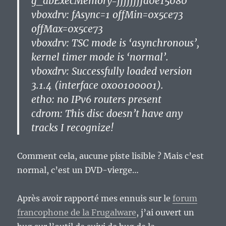
g_abExecMemory=ffffffffa0e15080
vboxdrv: fAsync=1 offMin=0x5ce73
offMax=0x5ce73
vboxdrv: TSC mode is ‘asynchronous’,
kernel timer mode is ‘normal’.
vboxdrv: Successfully loaded version
3.1.4 (interface 0x00100001).
eth0: no IPv6 routers present
cdrom: This disc doesn’t have any
tracks I recognize!
Comment cela, aucune piste lisible ? Mais c’est
normal, c’est un DVD-vierge…
Après avoir rapporté mes ennuis sur le
forum
francophone de la Frugalware
, j’ai ouvert un