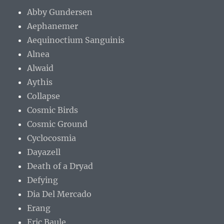
Abby Gundersen
Aephanemer
Aequinoctium Sanguinis
Alnea
Alwaid
Aythis
Collapse
Cosmic Birds
Cosmic Ground
Cyclocosmia
Dayazell
Death of a Dryad
Defying
Dia Del Mercado
Erang
Eric Baule