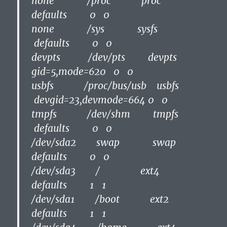
none /proc proc
defaults 0 0
none /sys sysfs
defaults 0 0
devpts /dev/pts devpts
gid=5,mode=620 0 0
usbfs /proc/bus/usb usbfs
devgid=23,devmode=664 0 0
tmpfs /dev/shm tmpfs
defaults 0 0
/dev/sda2 swap swap
defaults 0 0
/dev/sda3 / ext4
defaults 1 1
/dev/sda1 /boot ext2
defaults 1 1