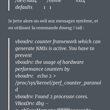
/dev/sda4 /home ext4
defaults 1 1
Je jette alors un oeil aux messages système, et
en utilisant la commande dmesg | tail :
vboxdrv: counter framework which can
generate NMIs is active. You have to
prevent
vboxdrv: the usage of hardware
performance counters by
vboxdrv: echo 2 >
/proc/sys/kernel/perf_counter_paranoi
d
vboxdrv: Found 2 processor cores.
VBoxDrv: dbg –