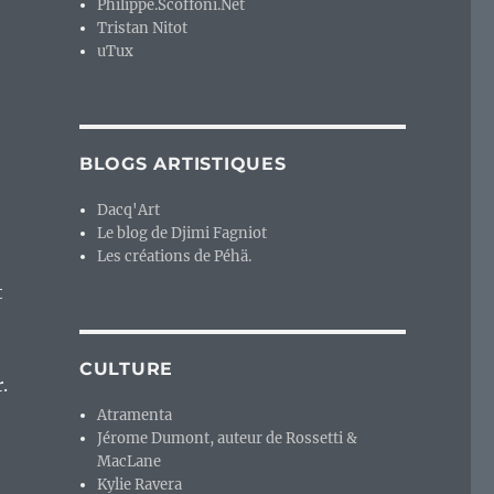
Philippe.Scoffoni.Net
Tristan Nitot
uTux
BLOGS ARTISTIQUES
Dacq'Art
Le blog de Djimi Fagniot
Les créations de Péhä.
t
CULTURE
.
Atramenta
Jérome Dumont, auteur de Rossetti &
MacLane
Kylie Ravera