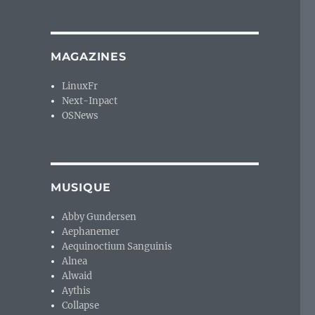
MAGAZINES
LinuxFr
Next-Inpact
OSNews
MUSIQUE
Abby Gundersen
Aephanemer
Aequinoctium Sanguinis
Alnea
Alwaid
Aythis
Collapse