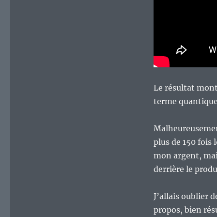
Le résultat mont
terme quantique 
Malheureusement
plus de 150 fois 
mon argent, mai
derrière le produ
J’allais oublier 
propos, bien rés