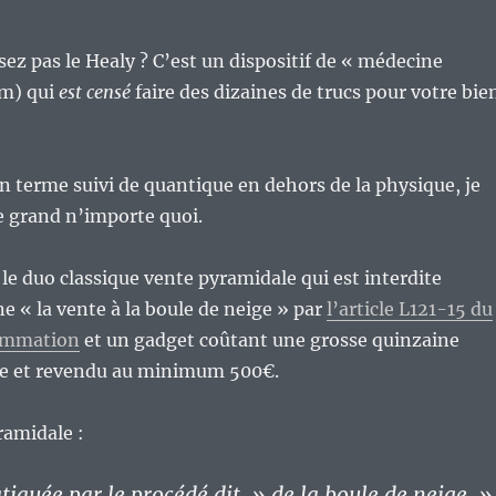
ez pas le Healy ? C’est un dispositif de « médecine
um) qui
est censé
faire des dizaines de trucs pour votre bie
un terme suivi de quantique en dehors de la physique, je
le grand n’importe quoi.
 le duo classique vente pyramidale qui est interdite
 « la vente à la boule de neige » par
l’article L121-15 du
sommation
et un gadget coûtant une grosse quinzaine
xe et revendu au minimum 500€.
ramidale :
atiquée par le procédé dit » de la boule de neige »