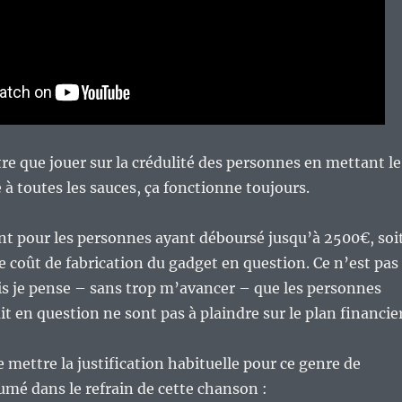
re que jouer sur la crédulité des personnes en mettant le
à toutes les sauces, ça fonctionne toujours.
 pour les personnes ayant déboursé jusqu’à 2500€, soi
le coût de fabrication du gadget en question. Ce n’est pas
s je pense – sans trop m’avancer – que les personnes
it en question ne sont pas à plaindre sur le plan financier
de mettre la justification habituelle pour ce genre de
umé dans le refrain de cette chanson :