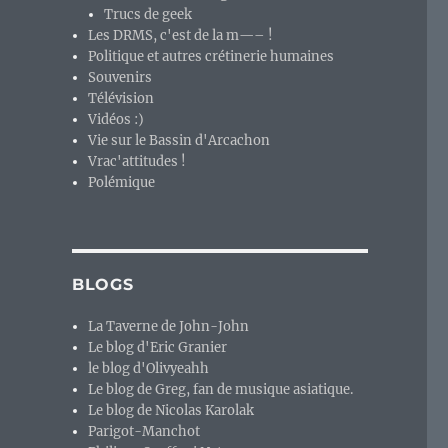
Trucs de geek
Les DRMS, c'est de la m—– !
Politique et autres crétinerie humaines
Souvenirs
Télévision
Vidéos :)
Vie sur le Bassin d'Arcachon
Vrac'attitudes !
Polémique
BLOGS
La Taverne de John-John
Le blog d'Eric Granier
le blog d'Olivyeahh
Le blog de Greg, fan de musique asiatique.
Le blog de Nicolas Karolak
Parigot-Manchot