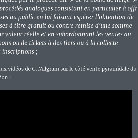
procédés analogues consistant en particulier à offr
es au public en lui faisant espérer l’obtention de
es à titre gratuit ou contre remise d’une somme
ur valeur réelle et en subordonnant les ventes au
ns ou de tickets à des tiers ou à la collecte
inscriptions ;
aux vidéos de G. Milgram sur le côté vente pyramidale du
ion :