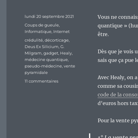
Publié
lundi 20 septembre 2021
Vous ne connaiss
le
Catégories
Coups de gueule
,
quantique » (h
Informatique
,
Internet
être.
Étiquettes
crédulité
,
décorticage
,
Deus Ex Silicium
,
G.
Dès que je vois 
Milgram
,
gadget
,
Healy
,
médecine quantique
,
sais que ça pue 
pseudo-médecine
,
vente
pyramidale
Avec Healy, on a
sur
11 commentaires
comme sa cousine
Le
Healy,
code de la con
énième
d’euros hors ta
gadget
qui
montre
Pour la vente py
qu’abuser
de
1° La vente pr