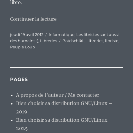
libre.
de « Un libriste passionné par le
Continuer la lecture
Publié
Catégories
jeudi 19 avril 2012
Informatique
,
Les libristes sont aussi
le
Étiquettes
des humains :)
,
Libreries
Botchchikii
,
Libreries
,
libriste
,
Peuple Loup
PAGES
A propos de l’auteur / Me contacter
Bien choisir sa distribution GNU/Linux –
2019
Bien choisir sa distribution GNU/Linux –
2025