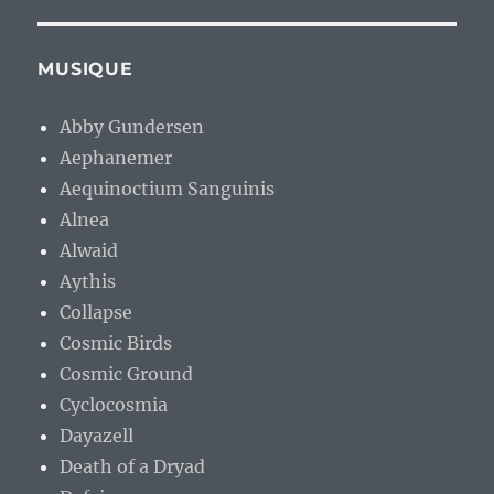
MUSIQUE
Abby Gundersen
Aephanemer
Aequinoctium Sanguinis
Alnea
Alwaid
Aythis
Collapse
Cosmic Birds
Cosmic Ground
Cyclocosmia
Dayazell
Death of a Dryad