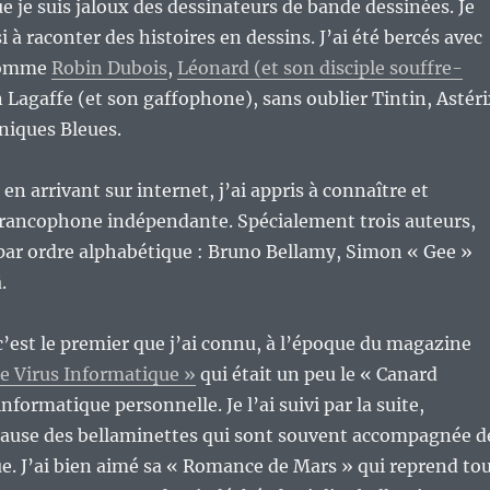
ue je suis jaloux des dessinateurs de bande dessinées. Je
i à raconter des histoires en dessins. J’ai été bercés avec
 comme
Robin Dubois
,
Léonard (et son disciple souffre-
 Lagaffe (et son gaffophone), sans oublier Tintin, Astér
niques Bleues.
t en arrivant sur internet, j’ai appris à connaître et
 francophone indépendante. Spécialement trois auteurs,
r par ordre alphabétique : Bruno Bellamy, Simon « Gee »
.
 c’est le premier que j’ai connu, à l’époque du magazine
e Virus Informatique »
qui était un peu le « Canard
nformatique personnelle. Je l’ai suivi par la suite,
cause des bellaminettes qui sont souvent accompagnée d
e. J’ai bien aimé sa « Romance de Mars » qui reprend to