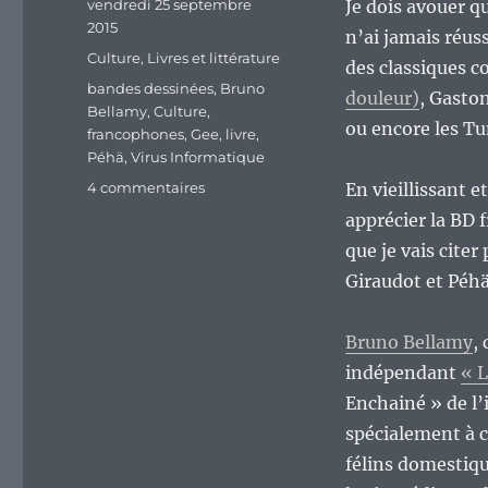
Publié
vendredi 25 septembre
Je dois avouer q
le
2015
n’ai jamais réuss
Catégories
Culture
,
Livres et littérature
des classiques
Étiquettes
bandes dessinées
,
Bruno
douleur)
, Gaston
Bellamy
,
Culture
,
ou encore les Tu
francophones
,
Gee
,
livre
,
Péhä
,
Virus Informatique
sur
4 commentaires
En vieillissant e
Vive
apprécier la BD
la
que je vais cite
bande
dessinée
Giraudot et Péhä
francophone
indépendante
Bruno Bellamy
,
!
indépendant
« L
Enchainé » de l’i
spécialement à 
félins domestiqu