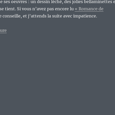
e ses oeuvres : un dessin léché, des jolies bellaminettes 
se tient. Si vous n’avez pas encore lu
« Romance de
le conseille, et j’attends la suite avec impatience.
de « Vive la bande dessinée francophone indépendant
ture