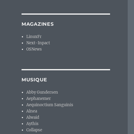
MAGAZINES
LinuxFr
Next-Inpact
OSNews
MUSIQUE
Abby Gundersen
Aephanemer
Aequinoctium Sanguinis
Alnea
Alwaid
Aythis
Collapse