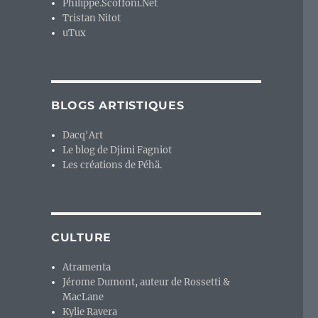
Philippe.Scoffoni.Net
Tristan Nitot
uTux
BLOGS ARTISTIQUES
Dacq'Art
Le blog de Djimi Fagniot
Les créations de Péhä.
CULTURE
Atramenta
Jérome Dumont, auteur de Rossetti &
MacLane
Kylie Ravera