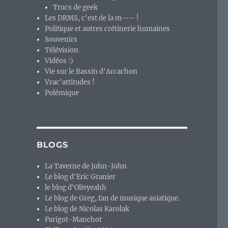
Trucs de geek
Les DRMS, c'est de la m—– !
Politique et autres crétinerie humaines
Souvenirs
Télévision
Vidéos :)
Vie sur le Bassin d'Arcachon
Vrac'attitudes !
Polémique
BLOGS
La Taverne de John-John
Le blog d'Eric Granier
le blog d'Olivyeahh
Le blog de Greg, fan de musique asiatique.
Le blog de Nicolas Karolak
Parigot-Manchot