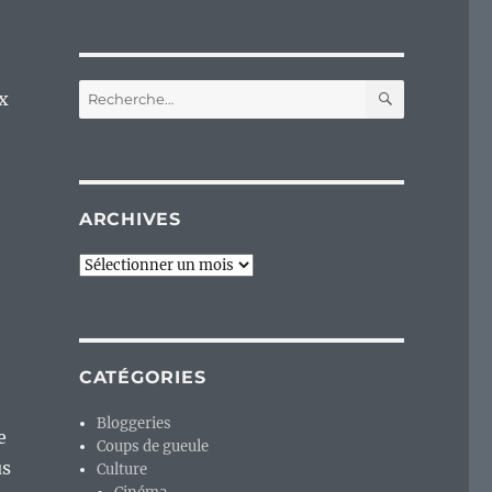
RECHERC
Recherche
ix
pour :
ARCHIVES
Archives
CATÉGORIES
Bloggeries
e
Coups de gueule
us
Culture