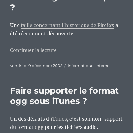
?
Une
faille concernant l’historique de Firefox
a
été récemment découverte.
de « Faille dangereuse ou pas ? 
Continuer la lecture
Publié
Catégories
vendredi 9 décembre 2005
Informatique
,
Internet
le
Faire supporter le format
ogg sous iTunes ?
Un des défauts d’
iTunes
, c’est son non-support
du format
ogg
pour les fichiers audio.