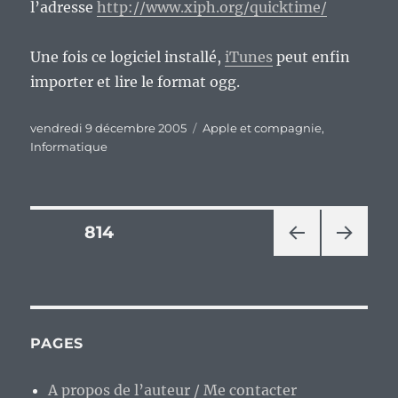
l’adresse
http://www.xiph.org/quicktime/
Une fois ce logiciel installé,
iTunes
peut enfin
importer et lire le format ogg.
Publié
Catégories
vendredi 9 décembre 2005
Apple et compagnie
,
le
Informatique
Pagination
PAGE
814
PAG
PAG
des
E
E
PRÉ
SUIV
publications
CÉD
ANT
ENT
E
PAGES
E
A propos de l’auteur / Me contacter