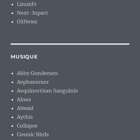
LinuxFr
Next-Inpact
OSNews
MUSIQUE
Abby Gundersen
Aephanemer
Aequinoctium Sanguinis
Alnea
Alwaid
Aythis
Collapse
Cosmic Birds