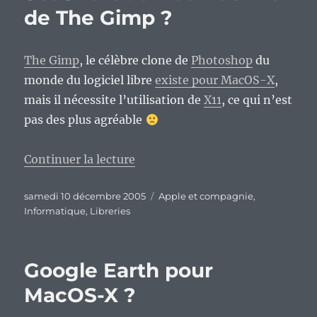
de The Gimp ?
The Gimp
, le célèbre clone de
Photoshop
du
monde du logiciel libre
existe pour MacOS-X
,
mais il nécessite l’utilisation de
X11
, ce qui n’est
pas des plus agréable
de « SeaShore : un bon dérivé d
Continuer la lecture
Publié
Catégories
samedi 10 décembre 2005
Apple et compagnie
,
le
Informatique
,
Libreries
Google Earth pour
MacOS-X ?