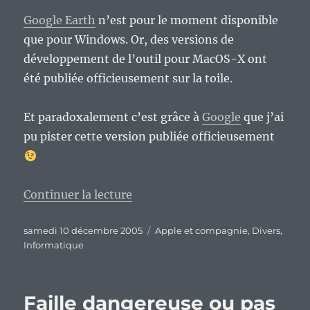
Google Earth
n’est pour le moment disponible
que pour Windows. Or, des versions de
développement de l’outil pour MacOS-X ont
été publiée officieusement sur la toile.
Et paradoxalement c’est grâce à
Google
que j’ai
pu pister cette version publiée officieusement
de « Google Earth pour MacOS-X
Continuer la lecture
Publié
Catégories
samedi 10 décembre 2005
Apple et compagnie
,
Divers
,
le
Informatique
Faille dangereuse ou pas