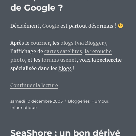
de Google ?
Décidément,
Google
est partout désormais !
Après le
courrier
, les
blogs (via Blogger)
,
l’affichage de
cartes satellites
,
la retouche
photo
, et les
forums
usenet
, voici la
recherche
spécialisée
dans les
blogs
!
de « Tiens, encore un service de
Continuer la lecture
Publié
Catégories
samedi 10 décembre 2005
Bloggeries
,
Humour
,
le
Informatique
SeaShore : un bon dérivé