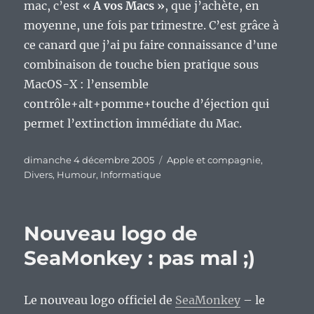
mac, c’est
« A vos Macs »
, que j’achète, en
moyenne, une fois par trimestre. C’est grâce à
ce canard que j’ai pu faire connaissance d’une
combinaison de touche bien pratique sous
MacOS-X : l’ensemble
contrôle+alt+pomme+touche d’éjection qui
permet l’extinction immédiate du Mac.
Publié
Catégories
dimanche 4 décembre 2005
Apple et compagnie
,
le
Divers
,
Humour
,
Informatique
Nouveau logo de
SeaMonkey : pas mal ;)
Le nouveau logo officiel de
SeaMonkey
– le