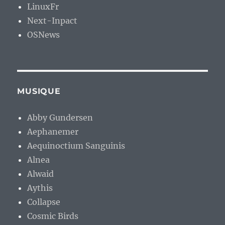
LinuxFr
Next-Inpact
OSNews
MUSIQUE
Abby Gundersen
Aephanemer
Aequinoctium Sanguinis
Alnea
Alwaid
Aythis
Collapse
Cosmic Birds