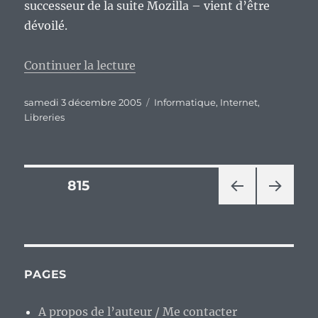
successeur de la suite Mozilla – vient d’être
dévoilé.
de « Nouveau logo de SeaMonke
Continuer la lecture
Publié
Catégories
samedi 3 décembre 2005
Informatique
,
Internet
,
le
Libreries
Pagination
PAGE
815
PAG
PAG
des
E
E
PRÉ
SUIV
publications
CÉD
ANT
ENT
E
PAGES
E
A propos de l’auteur / Me contacter