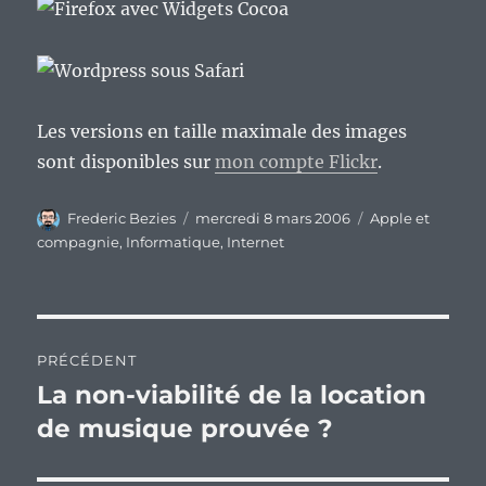
Les versions en taille maximale des images
sont disponibles sur
mon compte Flickr
.
Auteur
Publié
Catégories
Frederic Bezies
mercredi 8 mars 2006
Apple et
le
compagnie
,
Informatique
,
Internet
Navigation
PRÉCÉDENT
de
La non-viabilité de la location
Publication
précédente :
de musique prouvée ?
l’article