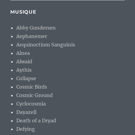
MUSIQUE
Abby Gundersen
Aephanemer
Aequinoctium Sanguinis
Alnea
Alwaid
Aythis
Collapse
Cosmic Birds
Cosmic Ground
Cyclocosmia
Dayazell
Death of a Dryad
Defying