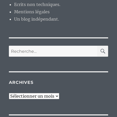
Ecrits non techniques.
Mentions légales
Un blog indépendant.
RE
Recherche
pour :
ARCHIVES
Archives