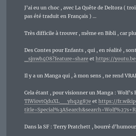
J’ai eu un choc , avec La Quête de Deltora ( troi
pas été traduit en Français ) …
Très difficile à trouver , même en Bibli , car
Des Contes pour Enfants , qui , en réalité , so
_sjnwb4O8?feature=share
et
https://youtu.b
Il y a un Manga qui , à mon sens , ne rend VRA
Cela étant , pour visionner un Manga : Wolf’s
TlWi0vtQduXL__yhq2g87e
et
https://fr.wiki
title=Special%3ASearch&search=Wolf%27s+
Dans la SF : Terry Pratchett , bourré d’humour