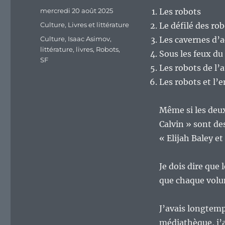
Publié
mercredi 20 août 2025
Les robots
le
Catégories
Culture
,
Livres et littérature
Le défilé des ro
Étiquettes
Culture
,
Isaac Asimov
,
Les cavernes d’a
littérature
,
livres
,
Robots
,
Sous les feux du 
SF
Les robots de l’
Les robots et l’
Même si les deux
Calvin » sont des
« Elijah Baley et
Je dois dire que 
que chaque volum
J’avais longtemp
médiathèque, j’a