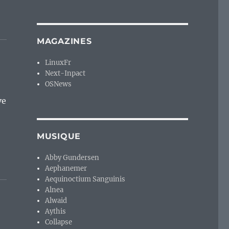
MAGAZINES
LinuxFr
Next-Inpact
OSNews
ve
MUSIQUE
Abby Gundersen
Aephanemer
Aequinoctium Sanguinis
Alnea
Alwaid
Aythis
Collapse