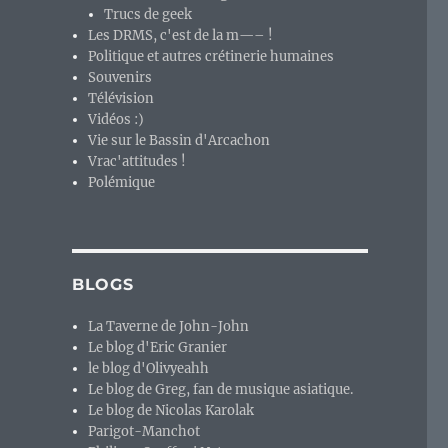
Trucs de geek
Les DRMS, c'est de la m—– !
Politique et autres crétinerie humaines
Souvenirs
Télévision
Vidéos :)
Vie sur le Bassin d'Arcachon
Vrac'attitudes !
Polémique
BLOGS
La Taverne de John-John
Le blog d'Eric Granier
le blog d'Olivyeahh
Le blog de Greg, fan de musique asiatique.
Le blog de Nicolas Karolak
Parigot-Manchot