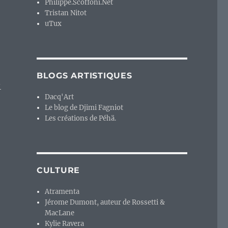
Philippe.Scoffoni.Net
Tristan Nitot
uTux
BLOGS ARTISTIQUES
-
Dacq'Art
Le blog de Djimi Fagniot
Les créations de Péhä.
CULTURE
Atramenta
Jérome Dumont, auteur de Rossetti &
MacLane
Kylie Ravera