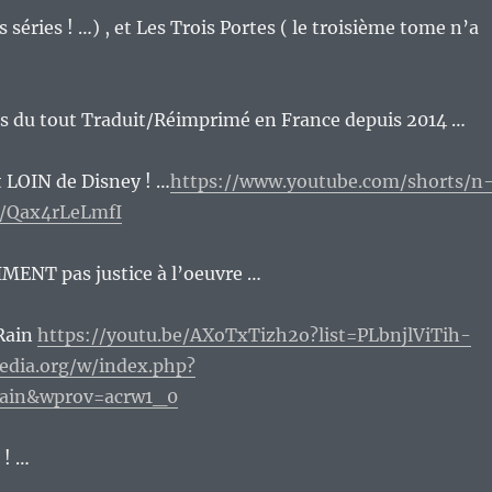
s séries ! …) , et Les Trois Portes ( le troisième tome n’a
 plus du tout Traduit/Réimprimé en France depuis 2014 …
nt LOIN de Disney ! …
https://www.youtube.com/shorts/n
e/Qax4rLeLmfI
IMENT pas justice à l’oeuvre …
 Rain
https://youtu.be/AXoTxTizh2o?list=PLbnjlViTih-
pedia.org/w/index.php?
Rain&wprov=acrw1_0
 ! …