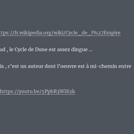
ttps://fr.wikipedia.org/wiki/Cycle_de_l%27Empire
aud , le Cycle de Dune est assez dingue …
s , c’est un auteur dont l’oeuvre est à mi-chemin entre
:
https://youtu.be/5PpbR3WI82k