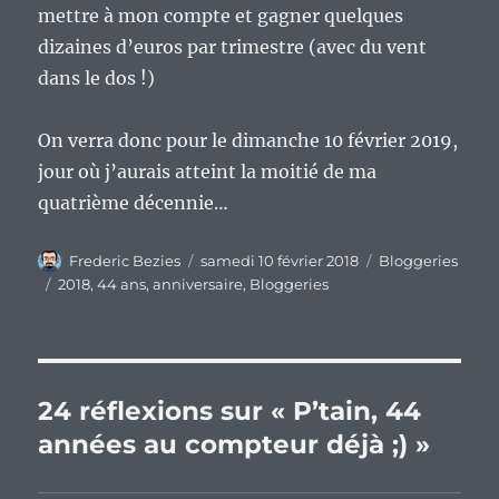
mettre à mon compte et gagner quelques
dizaines d’euros par trimestre (avec du vent
dans le dos !)
On verra donc pour le dimanche 10 février 2019,
jour où j’aurais atteint la moitié de ma
quatrième décennie…
Auteur
Publié
Catégories
Frederic Bezies
samedi 10 février 2018
Bloggeries
le
Étiquettes
2018
,
44 ans
,
anniversaire
,
Bloggeries
24 réflexions sur « P’tain, 44
années au compteur déjà ;) »