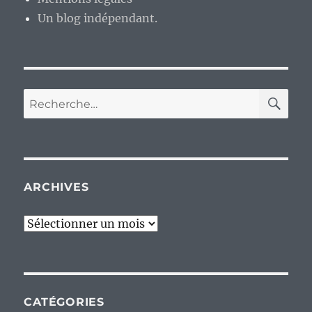
Un blog indépendant.
RE
Recherche
pour :
ARCHIVES
Archives
CATÉGORIES