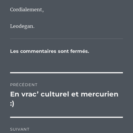
Cordialement,
Leodegan.
Les commentaires sont fermés.
Navigation
PRÉCÉDENT
de
En vrac’ culturel et mercurien
Publication
précédente :
:)
l’article
SUIVANT