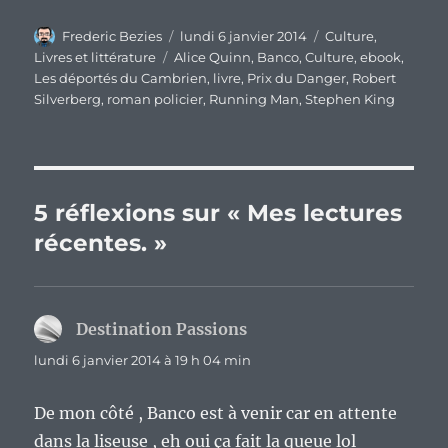
Auteur
Publié
Catégories
Frederic Bezies
lundi 6 janvier 2014
Culture
,
le
Étiquettes
Livres et littérature
Alice Quinn
,
Banco
,
Culture
,
ebook
,
Les déportés du Cambrien
,
livre
,
Prix du Danger
,
Robert
Silverberg
,
roman policier
,
Running Man
,
Stephen King
5 réflexions sur « Mes lectures
récentes. »
Destination Passions
dit :
lundi 6 janvier 2014 à 19 h 04 min
De mon côté , Banco est à venir car en attente
dans la liseuse , eh oui ça fait la queue lol