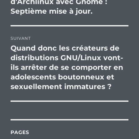
précédente :
d’Archlinux avec Gnome :
l’article
Septième mise à jour.
SUIVANT
Quand donc les créateurs de
Publication
suivante :
distributions GNU/Linux vont-
ils arrêter de se comporter en
adolescents boutonneux et
sexuellement immatures ?
PAGES