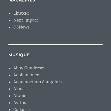
MAGAZINES
LinuxFr
Next-Inpact
OSNews
MUSIQUE
Abby Gundersen
Aephanemer
Aequinoctium Sanguinis
Alnea
Alwaid
Aythis
Collapse