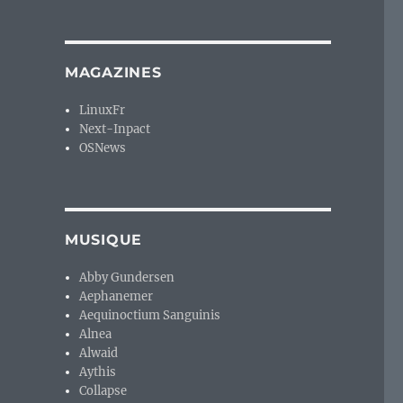
MAGAZINES
LinuxFr
Next-Inpact
OSNews
MUSIQUE
Abby Gundersen
Aephanemer
Aequinoctium Sanguinis
Alnea
Alwaid
Aythis
Collapse