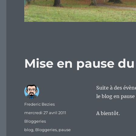
Mise en pause du
Suite à des évèn
le blog en pause
Auteur
Frederic Bezies
Publié
mercredi 27 avril 2011
A bientôt.
le
Catégories
Bloggeries
Étiquettes
blog
,
Bloggeries
,
pause