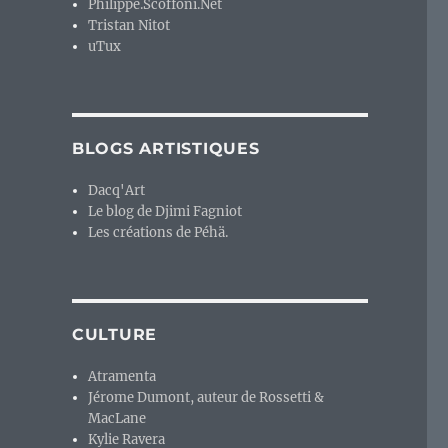
Philippe.Scoffoni.Net
Tristan Nitot
uTux
BLOGS ARTISTIQUES
Dacq'Art
Le blog de Djimi Fagniot
Les créations de Péhä.
CULTURE
Atramenta
Jérome Dumont, auteur de Rossetti &
MacLane
Kylie Ravera