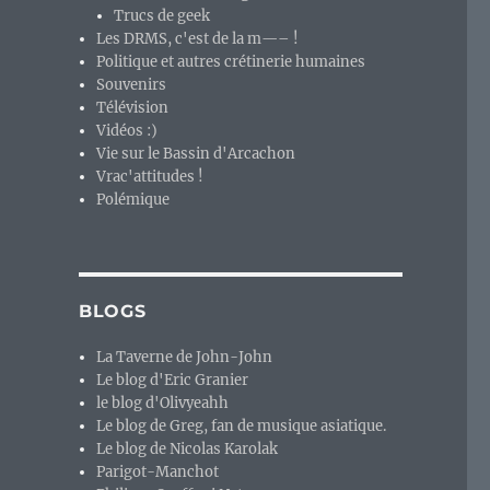
Trucs de geek
Les DRMS, c'est de la m—– !
Politique et autres crétinerie humaines
Souvenirs
Télévision
Vidéos :)
Vie sur le Bassin d'Arcachon
Vrac'attitudes !
Polémique
BLOGS
La Taverne de John-John
Le blog d'Eric Granier
le blog d'Olivyeahh
Le blog de Greg, fan de musique asiatique.
Le blog de Nicolas Karolak
Parigot-Manchot