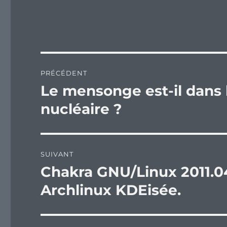
Navigation
PRÉCÉDENT
de
Le mensonge est-il dans 
Publication
précédente :
l’article
nucléaire ?
SUIVANT
Chakra GNU/Linux 2011.04
Publication
suivante :
Archlinux KDEisée.