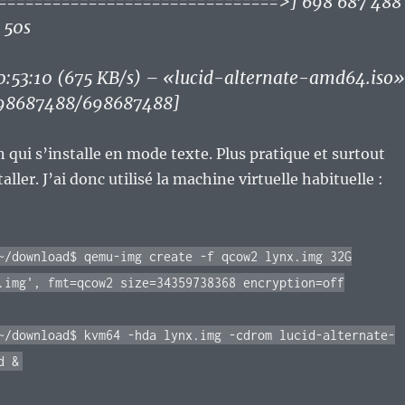
===============================>] 698 687 488
 50s
:53:10 (675 KB/s) – «lucid-alternate-amd64.iso»
698687488/698687488]
n qui s’installe en mode texte. Plus pratique et surtout
taller. J’ai donc utilisé la machine virtuelle habituelle :
~/download$ qemu-img create -f qcow2 lynx.img 32G
.img', fmt=qcow2 size=34359738368 encryption=off
~/download$ kvm64 -hda lynx.img -cdrom lucid-alternate-
d &