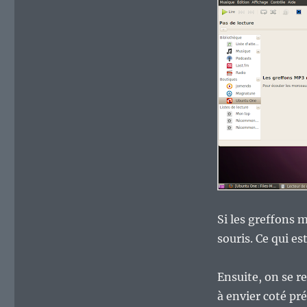
Si les greffons m
souris. Ce qui es
Ensuite, on se r
à envier coté pr