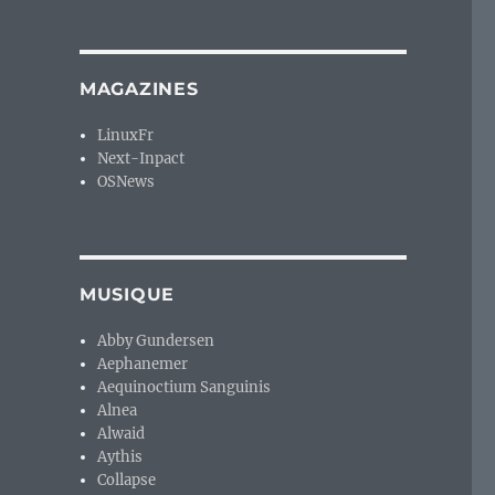
MAGAZINES
LinuxFr
Next-Inpact
OSNews
MUSIQUE
Abby Gundersen
Aephanemer
Aequinoctium Sanguinis
Alnea
Alwaid
Aythis
Collapse