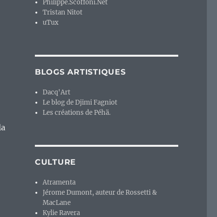
Philippe.Scoffoni.Net
Tristan Nitot
uTux
BLOGS ARTISTIQUES
Dacq'Art
Le blog de Djimi Fagniot
Les créations de Péhä.
la
CULTURE
Atramenta
Jérome Dumont, auteur de Rossetti &
MacLane
Kylie Ravera