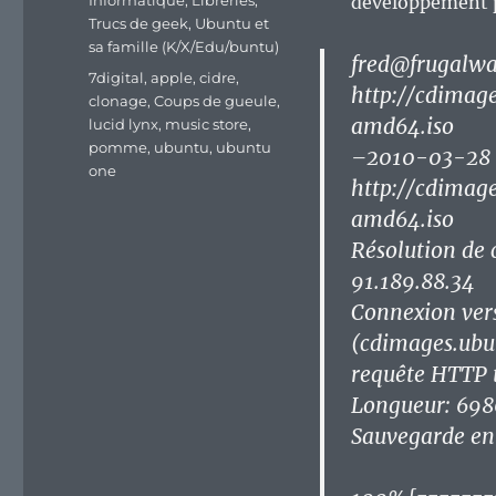
Informatique
,
Libreries
,
développement po
Trucs de geek
,
Ubuntu et
sa famille (K/X/Edu/buntu)
fred@frugalwa
Étiquettes
7digital
,
apple
,
cidre
,
http://cdimag
clonage
,
Coups de gueule
,
amd64.iso
lucid lynx
,
music store
,
pomme
,
ubuntu
,
ubuntu
–2010-03-28 
one
http://cdimag
amd64.iso
Résolution de
91.189.88.34
Connexion ver
(cdimages.ubu
requête HTTP 
Longueur: 698
Sauvegarde en