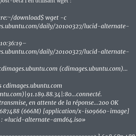
st-béta 1 en utilisant wget :
re:~/download$ wget -c
es.ubuntu.com/daily/20100327/lucid-alternate-
10:36:19–
es.ubuntu.com/daily/20100327/lucid-alternate-
 cdimages.ubuntu.com (cdimages.ubuntu.com)…
s cdimages.ubuntu.com
ntu.com)|91.189.88.34|:80…connecté.
transmise, en attente de la réponse…200 OK
687488 (666M) [application/x-iso9660-image]
 : «lucid-alternate-amd64.iso»