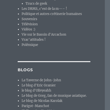
Trucs de geek
Les DRMS, c'est de la m—– !
Politique et autres crétinerie humaines
Souvenirs
Télévision
Vidéos :)
Vie sur le Bassin d'Arcachon
Vrac'attitudes !
Polémique
BLOGS
La Taverne de John-John
Le blog d'Eric Granier
le blog d'Olivyeahh
Le blog de Greg, fan de musique asiatique.
Le blog de Nicolas Karolak
Parigot-Manchot