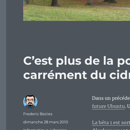
C’est plus de la 
carrément du cid
Dans un précéden
future Ubuntu
. 
Auteur
Frederic Bezies
Publié
dimanche 28 mars 2010
La béta 1 est so
le
Catégories