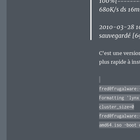
100%[=======
680K/s ds 16m
2010-03-28 10
sauvegardé [
C’est une versio
plus rapide à ins
fred@frugalware:
Formatting 'lynx
cluster_size=0
fred@frugalware:
amd64.iso -boot 