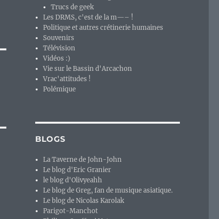
Trucs de geek
Les DRMS, c'est de la m—– !
Politique et autres crétinerie humaines
Souvenirs
Télévision
Vidéos :)
Vie sur le Bassin d'Arcachon
Vrac'attitudes !
Polémique
BLOGS
La Taverne de John-John
Le blog d'Eric Granier
le blog d'Olivyeahh
Le blog de Greg, fan de musique asiatique.
Le blog de Nicolas Karolak
Parigot-Manchot