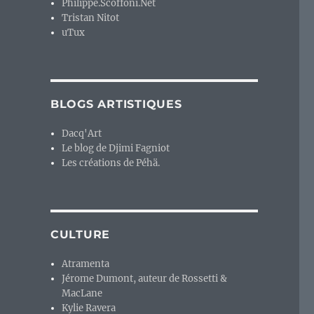
Philippe.Scoffoni.Net
Tristan Nitot
uTux
BLOGS ARTISTIQUES
Dacq'Art
Le blog de Djimi Fagniot
Les créations de Péhä.
CULTURE
Atramenta
Jérome Dumont, auteur de Rossetti &
MacLane
Kylie Ravera