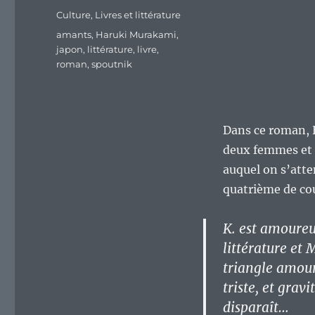
Catégories
Culture
,
Livres et littérature
Étiquettes
amants
,
Haruki Murakami
,
japon
,
littérature
,
livre
,
roman
,
spoutnik
Dans ce roman, 
deux femmes et 
auquel on s’atte
quatrième de co
K. est amoureu
littérature et
triangle amour
triste, et grav
disparaît…