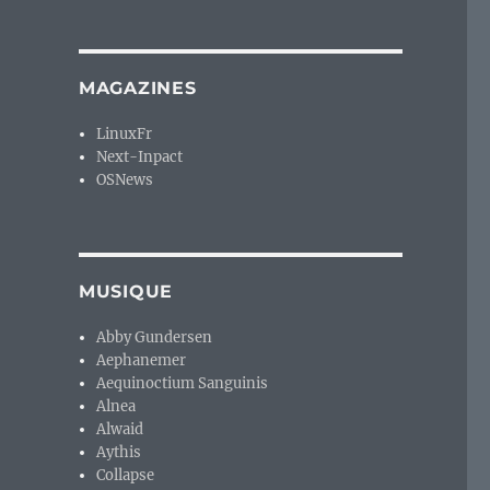
MAGAZINES
LinuxFr
Next-Inpact
OSNews
MUSIQUE
Abby Gundersen
Aephanemer
Aequinoctium Sanguinis
Alnea
Alwaid
Aythis
Collapse