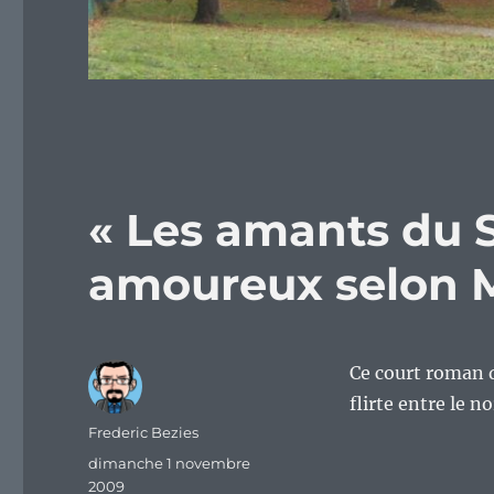
« Les amants du S
amoureux selon 
Ce court roman 
flirte entre le n
Auteur
Frederic Bezies
Publié
dimanche 1 novembre
le
2009