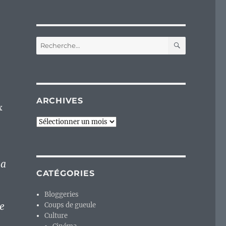
RECHERC
Recherche
pour :
ARCHIVES
x
Archives
la
CATÉGORIES
Bloggeries
re
Coups de gueule
Culture