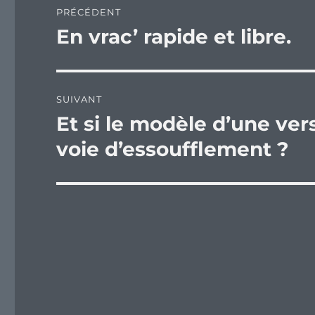
PRÉCÉDENT
de
En vrac’ rapide et libre.
Publication
précédente :
l’article
SUIVANT
Et si le modèle d’une ver
Publication
suivante :
voie d’essoufflement ?