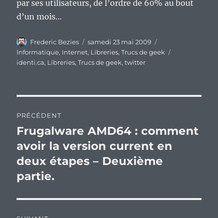
par ses utilisateurs, de l’ordre de 60% au bout
d’un mois…
Auteur
Publié
Catégories
Frederic Bezies
samedi 23 mai 2009
le
Étiquettes
Informatique
,
Internet
,
Libreries
,
Trucs de geek
identi.ca
,
Libreries
,
Trucs de geek
,
twitter
Navigation
PRÉCÉDENT
de
Frugalware AMD64 : comment
Publication
précédente :
avoir la version current en
l’article
deux étapes – Deuxième
partie.