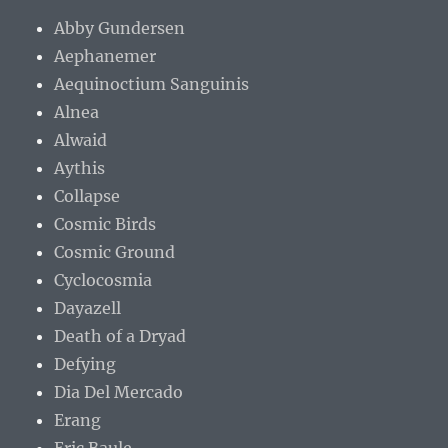
Abby Gundersen
Aephanemer
Aequinoctium Sanguinis
Alnea
Alwaid
Aythis
Collapse
Cosmic Birds
Cosmic Ground
Cyclocosmia
Dayazell
Death of a Dryad
Defying
Dia Del Mercado
Erang