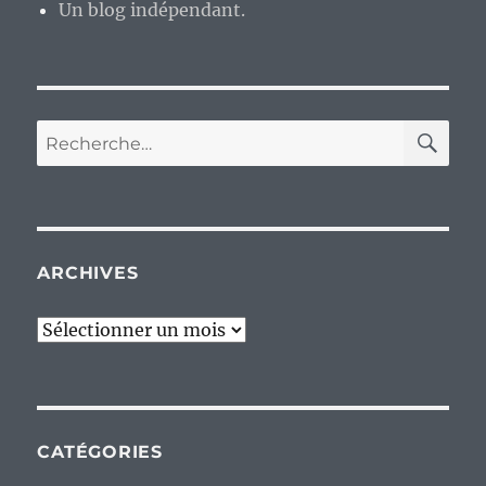
Un blog indépendant.
RE
Recherche
pour :
ARCHIVES
Archives
CATÉGORIES