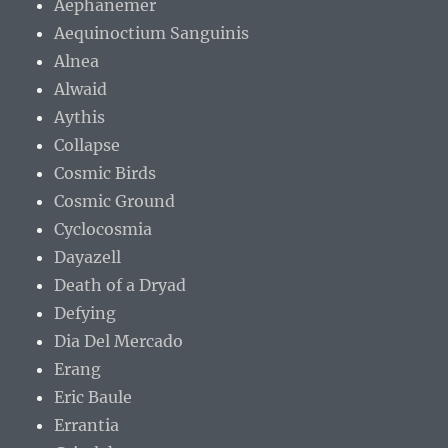
Aephanemer
Aequinoctium Sanguinis
Alnea
Alwaid
Aythis
Collapse
Cosmic Birds
Cosmic Ground
Cyclocosmia
Dayazell
Death of a Dryad
Defying
Dia Del Mercado
Erang
Eric Baule
Errantia