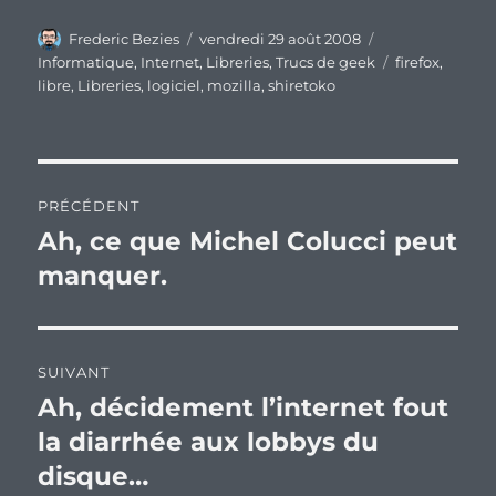
Auteur
Publié
Catégories
Frederic Bezies
vendredi 29 août 2008
le
Étiquettes
Informatique
,
Internet
,
Libreries
,
Trucs de geek
firefox
,
libre
,
Libreries
,
logiciel
,
mozilla
,
shiretoko
Navigation
PRÉCÉDENT
de
Ah, ce que Michel Colucci peut
Publication
précédente :
manquer.
l’article
SUIVANT
Ah, décidement l’internet fout
Publication
suivante :
la diarrhée aux lobbys du
disque…