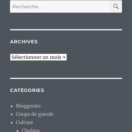
RE
Recherche
pour :
ARCHIVES
Archives
CATÉGORIES
Bloggeries
Coups de gueule
Culture
Cinéma