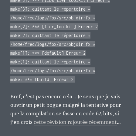
make[3]: *** [libs_tier_toolkit] Erreur 2
make[3]: quittant le répertoire «
/home/fred/logs/fox/src/objdir-fx »
make[2]: *** [tier_toolkit] Erreur 2
make[2]: quittant le répertoire «
/home/fred/logs/fox/src/objdir-fx »
make[1]: *** [default] Erreur 2
make[1]: quittant le répertoire «
/home/fred/logs/fox/src/objdir-fx »
make: *** [build] Erreur 2
Bref, c’est pas encore cela… Je sens que je vais
ouvrir un petit bogue malgré la tentative pour
que la compilation se fasse en code 64 bits, si
j’en crois
cette révision rajoutée récemment
…