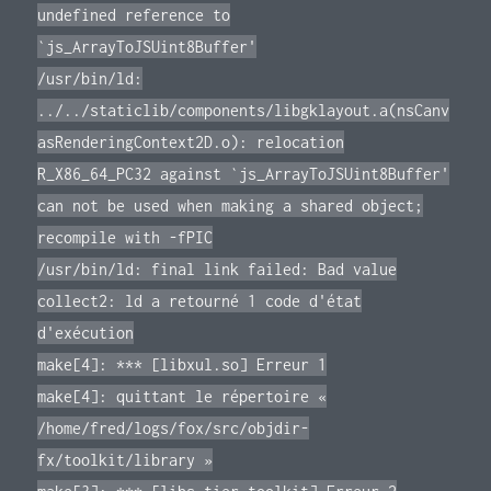
undefined reference to
`js_ArrayToJSUint8Buffer'
/usr/bin/ld:
../../staticlib/components/libgklayout.a(nsCanv
asRenderingContext2D.o): relocation
R_X86_64_PC32 against `js_ArrayToJSUint8Buffer'
can not be used when making a shared object;
recompile with -fPIC
/usr/bin/ld: final link failed: Bad value
collect2: ld a retourné 1 code d'état
d'exécution
make[4]: *** [libxul.so] Erreur 1
make[4]: quittant le répertoire «
/home/fred/logs/fox/src/objdir-
fx/toolkit/library »