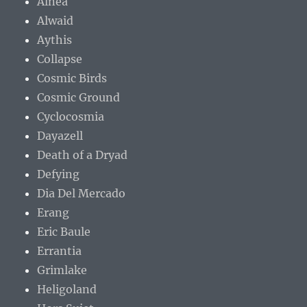
Alnea
Alwaid
Aythis
Collapse
Cosmic Birds
Cosmic Ground
Cyclocosmia
Dayazell
Death of a Dryad
Defying
Dia Del Mercado
Erang
Eric Baule
Errantia
Grimlake
Heligoland