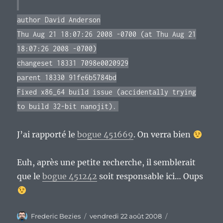
author David Anderson
Thu Aug 21 18:07:26 2008 -0700 (at Thu Aug 21
18:07:26 2008 -0700)
changeset 18331 7098e0020929
parent 18330 91fe6b5784bd
Fixed x86_64 build issue (accidentally trying
to build 32-bit nanojit).
J’ai rapporté le
bogue 451669
. On verra bien
Euh, après une petite recherche, il semblerait
que le
bogue 451242
soit responsable ici… Oups
Auteur
Publié
Catégories
Frederic Bezies
vendredi 22 août 2008