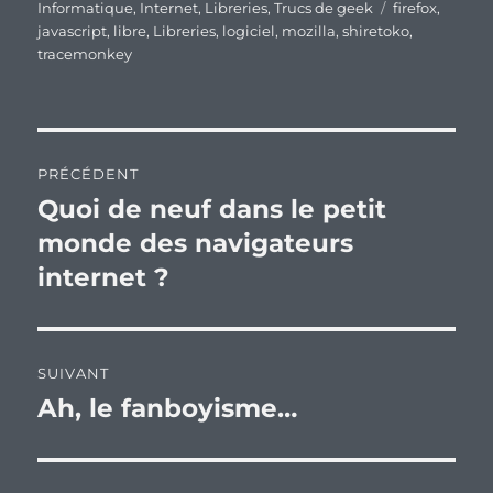
le
Étiquettes
Informatique
,
Internet
,
Libreries
,
Trucs de geek
firefox
,
javascript
,
libre
,
Libreries
,
logiciel
,
mozilla
,
shiretoko
,
tracemonkey
Navigation
PRÉCÉDENT
de
Quoi de neuf dans le petit
Publication
précédente :
monde des navigateurs
l’article
internet ?
SUIVANT
Ah, le fanboyisme…
Publication
suivante :