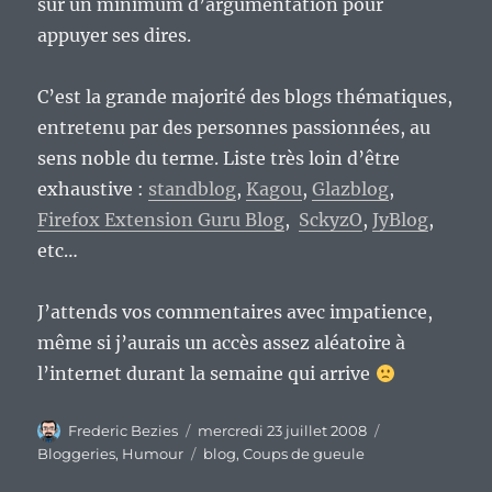
sur un minimum d’argumentation pour
appuyer ses dires.
C’est la grande majorité des blogs thématiques,
entretenu par des personnes passionnées, au
sens noble du terme. Liste très loin d’être
exhaustive :
standblog
,
Kagou
,
Glazblog
,
Firefox Extension Guru Blog
,
SckyzO
,
JyBlog
,
etc…
J’attends vos commentaires avec impatience,
même si j’aurais un accès assez aléatoire à
l’internet durant la semaine qui arrive
Auteur
Publié
Catégories
Frederic Bezies
mercredi 23 juillet 2008
le
Étiquettes
Bloggeries
,
Humour
blog
,
Coups de gueule