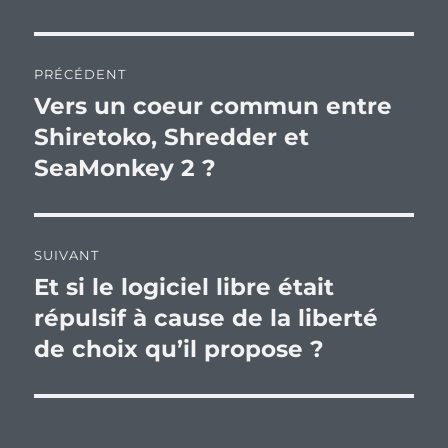
Navigation
PRÉCÉDENT
de
Vers un coeur commun entre
Publication
précédente :
Shiretoko, Shredder et
l’article
SeaMonkey 2 ?
SUIVANT
Et si le logiciel libre était
Publication
suivante :
répulsif à cause de la liberté
de choix qu’il propose ?