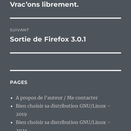
de
Vrac’ons librement.
Publication
précédente :
l’article
SUIVANT
Sortie de Firefox 3.0.1
Publication
suivante :
PAGES
A propos de l’auteur / Me contacter
Bien choisir sa distribution GNU/Linux –
2019
Bien choisir sa distribution GNU/Linux –
2025