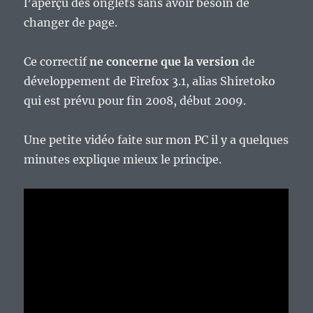
l’aperçu des onglets sans avoir besoin de
changer de page.
Ce correctif
ne concerne que la version
de
développement de Firefox 3.1, alias Shiretoko
qui est prévu pour fin 2008, début 2009.
Une petite vidéo faite sur mon PC il y a quelques
minutes explique mieux le principe.