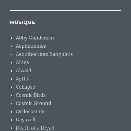
MUSIQUE
Abby Gundersen
Aephanemer
Aequinoctium Sanguinis
Alnea
Alwaid
Aythis
Collapse
Cosmic Birds
Cosmic Ground
Cyclocosmia
Dayazell
Death of a Dryad