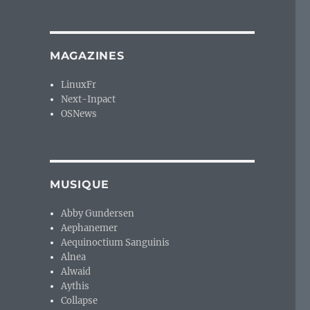
MAGAZINES
LinuxFr
Next-Inpact
OSNews
MUSIQUE
Abby Gundersen
Aephanemer
Aequinoctium Sanguinis
Alnea
Alwaid
Aythis
Collapse