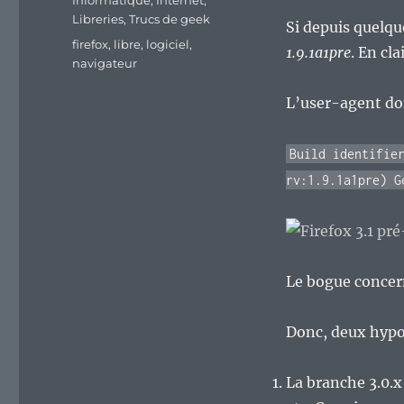
Informatique
,
Internet
,
Libreries
,
Trucs de geek
Si depuis quelqu
Étiquettes
firefox
,
libre
,
logiciel
,
1.9.1a1pre
. En cl
navigateur
L’user-agent do
Build identifie
rv:1.9.1a1pre) G
Le bogue concer
Donc, deux hypo
La branche 3.0.x 