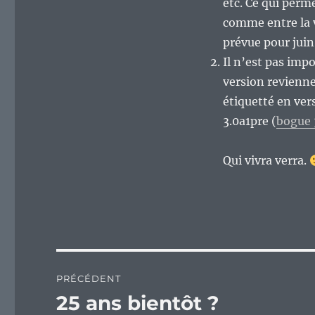
etc. Ce qui perm
comme entre la v
prévue pour juin
Il n’est pas imp
version revienne
étiquetté en vers
3.0a1pre (
bogue
Qui vivra verra.
Navigation
PRÉCÉDENT
de
25 ans bientôt ?
Publication