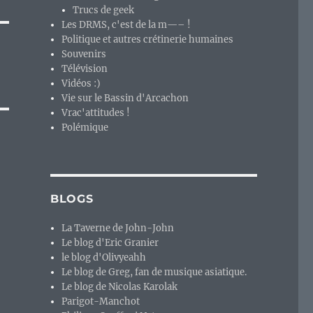
Trucs de geek
Les DRMS, c'est de la m—– !
Politique et autres crétinerie humaines
Souvenirs
Télévision
Vidéos :)
Vie sur le Bassin d'Arcachon
Vrac'attitudes !
Polémique
BLOGS
La Taverne de John-John
Le blog d'Eric Granier
le blog d'Olivyeahh
Le blog de Greg, fan de musique asiatique.
Le blog de Nicolas Karolak
Parigot-Manchot