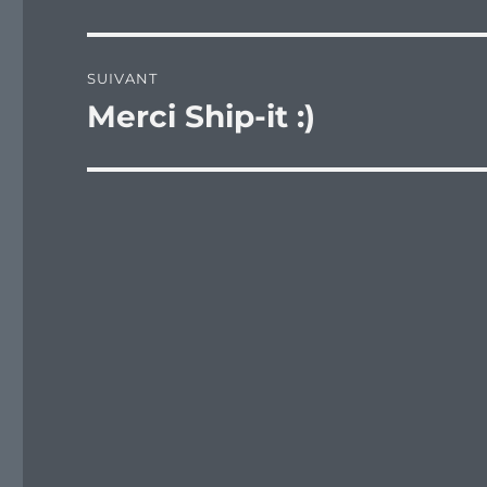
précédente :
l’article
SUIVANT
Merci Ship-it :)
Publication
suivante :