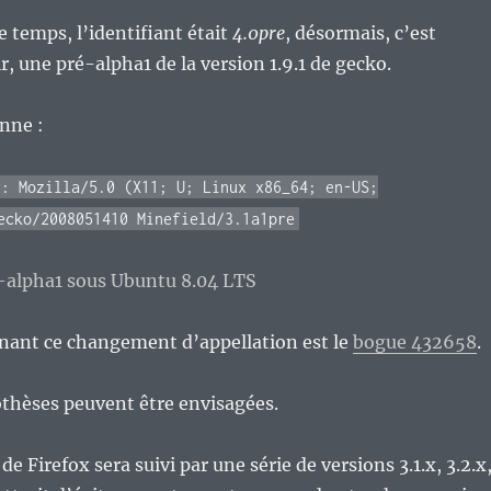
e temps, l’identifiant était
4.0pre
, désormais, c’est
air, une pré-alpha1 de la version 1.9.1 de gecko.
nne :
r: Mozilla/5.0 (X11; U; Linux x86_64; en-US;
ecko/2008051410 Minefield/3.1a1pre
nant ce changement d’appellation est le
bogue 432658
.
thèses peuvent être envisagées.
de Firefox sera suivi par une série de versions 3.1.x, 3.2.x