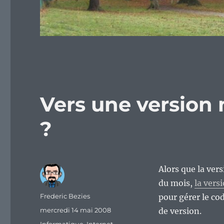
Vers une version 
?
Alors que la vers
du mois,
la ver
Auteur
Frederic Bezies
pour gérer le c
Publié
mercredi 14 mai 2008
de version.
le
Catégories