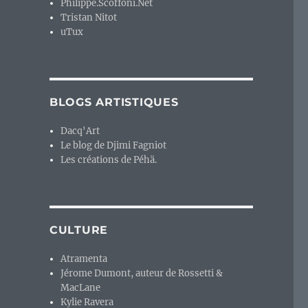
Philippe.Scoffoni.Net
Tristan Nitot
uTux
BLOGS ARTISTIQUES
Dacq'Art
Le blog de Djimi Fagniot
Les créations de Péhä.
CULTURE
Atramenta
Jérome Dumont, auteur de Rossetti &
MacLane
Kylie Ravera