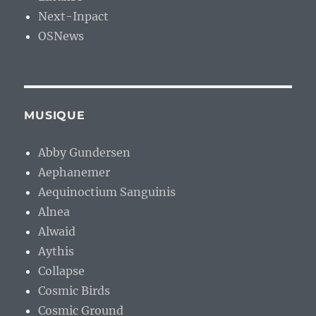
Next-Inpact
OSNews
MUSIQUE
Abby Gundersen
Aephanemer
Aequinoctium Sanguinis
Alnea
Alwaid
Aythis
Collapse
Cosmic Birds
Cosmic Ground