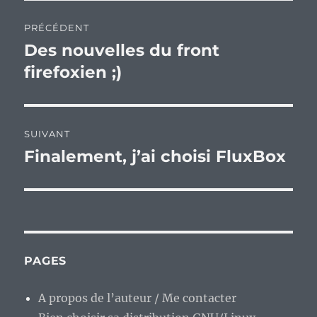
Navigation
PRÉCÉDENT
de
Des nouvelles du front
Publication
précédente :
firefoxien ;)
l’article
SUIVANT
Finalement, j’ai choisi FluxBox
Publication
suivante :
PAGES
A propos de l’auteur / Me contacter