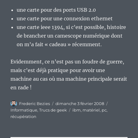
une carte pour des ports USB 2.0
une carte pour une connexion ethernet
une carte ieee 1394, si c’est possible, histoire
de brancher un camescope numérique dont
on m’a fait « cadeau » récemment.
Evidemment, ce n’est pas un foudre de guerre,
mais c’est déjà pratique pour avoir une
machine au cas où ma machine principale serait
en rade !
Auteur
Publié
Catégories
Frederic Bezies
dimanche 3 février 2008
le
Étiquettes
Informatique
,
Trucs de geek
ibm
,
matériel
,
pc
,
récupération