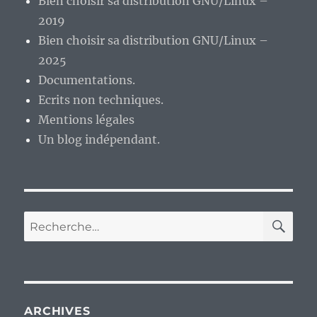
Bien choisir sa distribution GNU/Linux –
2019
Bien choisir sa distribution GNU/Linux –
2025
Documentations.
Ecrits non techniques.
Mentions légales
Un blog indépendant.
RE
Recherche
pour :
ARCHIVES