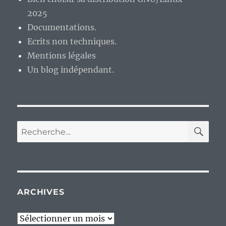
2025
Documentations.
Ecrits non techniques.
Mentions légales
Un blog indépendant.
RE
Recherche
pour :
ARCHIVES
Archives