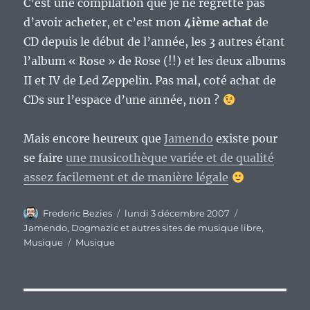
C’est une compilation que je ne regrette pas
d’avoir acheter, et c’est mon
4ième achat
de
CD depuis le début de l’année, les 3 autres étant
l’album « Rose » de Rose (!!) et les deux albums
II et IV de Led Zeppelin. Pas mal, coté achat de
CDs sur l’espace d’une année, non ?
Mais encore heureux que
Jamendo
existe pour
se faire
une musicothèque variée et de qualité
assez facilement et de manière légale
Auteur
Publié
Catégories
Frederic Bezies
lundi 3 décembre 2007
le
Jamendo, Dogmazic et autres sites de musique libre
,
Étiquettes
Musique
Musique
Navigation