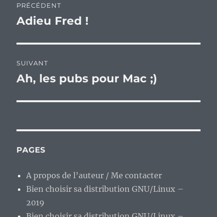
PRÉCÉDENT
de
Adieu Fred !
Publication
précédente :
l’article
SUIVANT
Ah, les pubs pour Mac ;)
Publication
suivante :
PAGES
A propos de l’auteur / Me contacter
Bien choisir sa distribution GNU/Linux –
2019
Bien choisir sa distribution GNU/Linux –