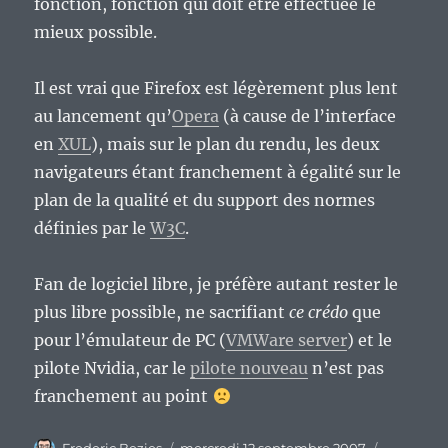
fonction, fonction qui doit être effectuée le
mieux possible.
Il est vrai que Firefox est légèrement plus lent
au lancement qu’
Opera
(à cause de l’interface
en
XUL
), mais sur le plan du rendu, les deux
navigateurs étant franchement à égalité sur le
plan de la qualité et du support des normes
définies par le
W3C
.
Fan de logiciel libre, je préfère autant rester le
plus libre possible, ne sacrifiant
ce crédo
que
pour l’émulateur de PC (
VMWare server
) et le
pilote Nvidia, car le
pilote nouveau
n’est pas
franchement au point
Auteur
Publié
Catégorie