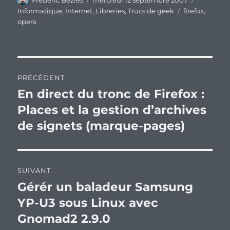
Frederic Bezies
mercredi 12 septembre 2007
le
Étiquettes
Informatique
,
Internet
,
Libreries
,
Trucs de geek
firefox
,
opera
Navigation
PRÉCÉDENT
de
En direct du tronc de Firefox :
Publication
précédente :
Places et la gestion d’archives
l’article
de signets (marque-pages)
SUIVANT
Gérér un baladeur Samsung
Publication
suivante :
YP-U3 sous Linux avec
Gnomad2 2.9.0