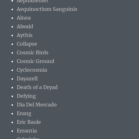
Aephanemer
Aequinoctium Sanguinis
Alnea
Alwaid
Aythis
Collapse
Cosmic Birds
Cosmic Ground
Cyclocosmia
Dayazell
Death of a Dryad
Defying
Dia Del Mercado
Erang
Eric Baule
Errantia