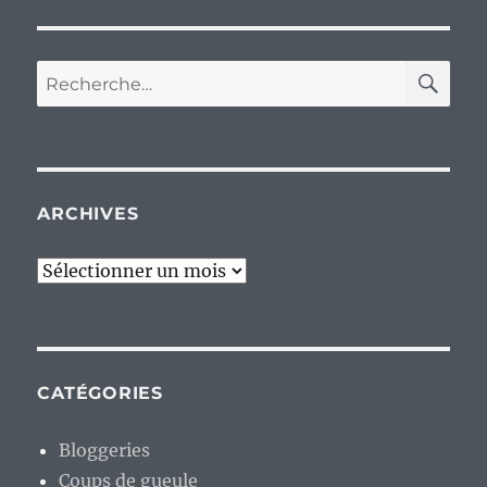
RE
Recherche
pour :
ARCHIVES
Archives
CATÉGORIES
Bloggeries
Coups de gueule