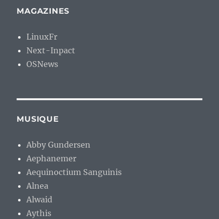
MAGAZINES
LinuxFr
Next-Inpact
OSNews
MUSIQUE
Abby Gundersen
Aephanemer
Aequinoctium Sanguinis
Alnea
Alwaid
Aythis