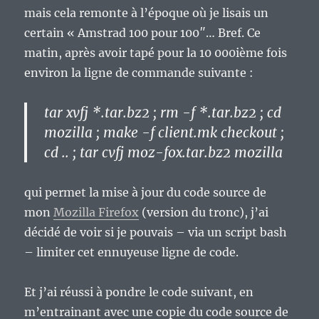
mais cela remonte à l’époque où je lisais un
certain « Amstrad 100 pour 100″… Bref. Ce
matin, après avoir tapé pour la 10 000ième fois
environ la ligne de commande suivante :
tar xvfj *.tar.bz2 ; rm -f *.tar.bz2 ; cd
mozilla ; make -f client.mk checkout ;
cd .. ; tar cvfj moz-fox.tar.bz2 mozilla
qui permet la mise à jour du code source de
mon
Mozilla Firefox
(version du tronc), j’ai
décidé de voir si je pouvais – via un script bash
– limiter cet ennuyeuse ligne de code.
Et j’ai réussi à pondre le code suivant, en
m’entrainant avec une copie du code source de