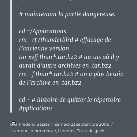
# maintenant la partie dangereuse.
cd ~/Applications
rm -rf /thunderbird # effaçage de
l’ancienne version
tar xvfj thun*.tar.bz2 # au cas où il y
aurait d’autre archives en .tar.bz2
rm -f thun*.tar.bz2 # on a plus besoin
de l’archive en .tar.bz2
cd ~ # histoire de quitter le répertoire
Applications
Auteur
Publié
Catégories
Frederic Bezies
samedi 23 septembre 2006
le
Humour
,
Informatique
,
Libreries
,
Trucs de geek