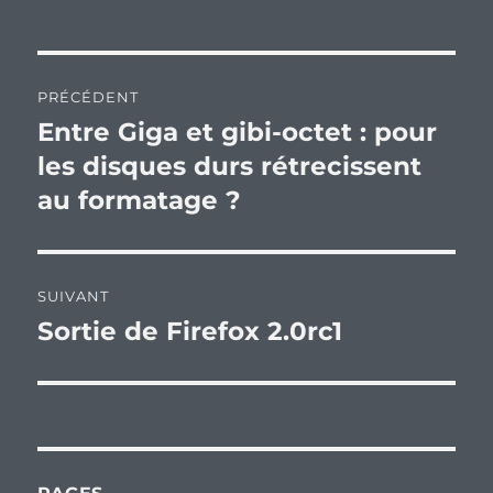
Navigation
PRÉCÉDENT
de
Entre Giga et gibi-octet : pour
Publication
précédente :
les disques durs rétrecissent
l’article
au formatage ?
SUIVANT
Sortie de Firefox 2.0rc1
Publication
suivante :