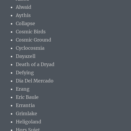
Alwaid
Aythis
Collapse
Cosmic Birds
Cosmic Ground
Cyclocosmia
Dayazell
Death of a Dryad
Defying
Dia Del Mercado
Erang
Eric Baule
Errantia
Grimlake
Heligoland
Hors Sujet