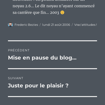
noyau 2.6… Le dit noyau n’ayant commencé
sa carrière que fin… 2003
Auteur
Publié
Catégories
Frederic Bezies
lundi 21 août 2006
Vrac'attitudes !
le
Navigation
PRÉCÉDENT
de
Mise en pause du blog…
Publication
précédente :
l’article
SUIVANT
Juste pour le plaisir ?
Publication
suivante :