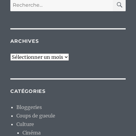
RE
Recherche
pour :
ARCHIVES
Archives
CATÉGORIES
Bloggeries
Coups de gueule
Culture
Cinéma