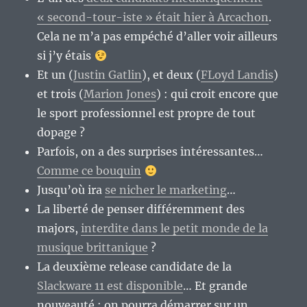
« second-tour-iste » était hier à Arcachon
.
Cela ne m’a pas empéché d’aller voir ailleurs
si j’y étais
Et un (
Justin Gatlin
), et deux (
FLoyd Landis
)
et trois (
Marion Jones
) : qui croit encore que
le sport professionnel est propre de tout
dopage ?
Parfois, on a des surprises intéressantes…
Comme ce bouquin
Jusqu’où ira
se nicher le marketing
…
La liberté de penser différemment des
majors,
interdite dans le petit monde de la
musique brittanique
?
La deuxième release candidate de la
Slackware 11 est disponible
… Et grande
nouveauté : on pourra démarrer sur un