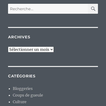
RE
Recherche
pour :
ARCHIVES
Archives
CATÉGORIES
Bloggeries
Coups de gueule
Culture