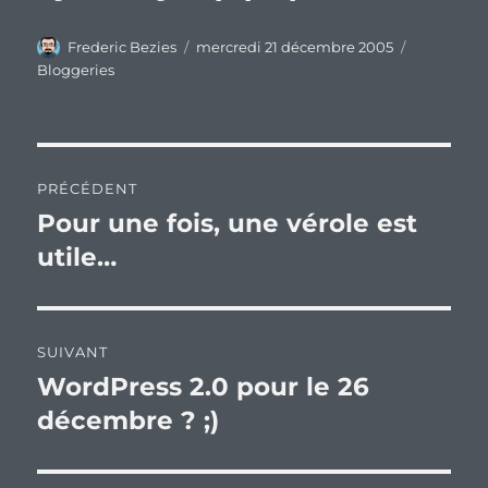
Auteur
Publié
Catégorie
Frederic Bezies
mercredi 21 décembre 2005
le
Bloggeries
Navigation
PRÉCÉDENT
de
Pour une fois, une vérole est
Publication
précédente :
utile…
l’article
SUIVANT
WordPress 2.0 pour le 26
Publication
suivante :
décembre ? ;)