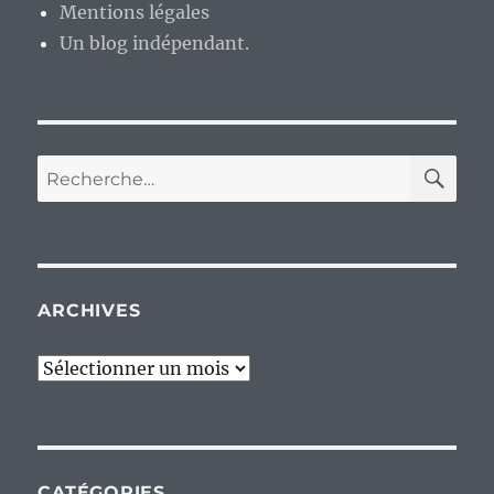
Mentions légales
Un blog indépendant.
RE
Recherche
pour :
ARCHIVES
Archives
CATÉGORIES