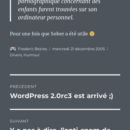
pornographique concernant des
enfants furent trouvées sur son
ordinateur personnel.
Pour une fois que Sober a été utile
Auteur
Publié
Catégorie
Frederic Bezies
mercredi 21 décembre 2005
le
Divers
,
Humour
Navigation
PRÉCÉDENT
de
WordPress 2.0rc3 est arrivé ;)
Publication
précédente :
l’article
SUIVANT
Publication