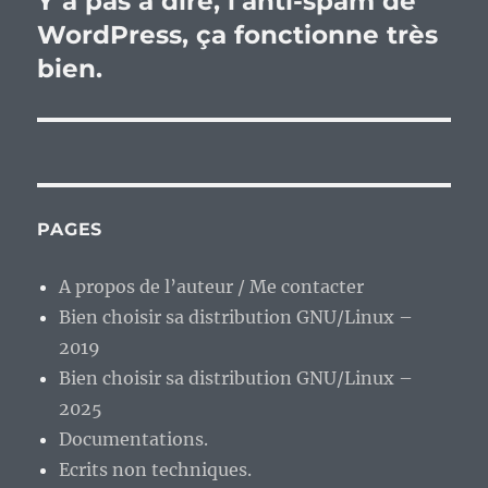
Y a pas à dire, l’anti-spam de
suivante :
WordPress, ça fonctionne très
bien.
PAGES
A propos de l’auteur / Me contacter
Bien choisir sa distribution GNU/Linux –
2019
Bien choisir sa distribution GNU/Linux –
2025
Documentations.
Ecrits non techniques.