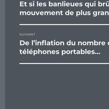
de
Et si les banlieues qui b
Publication
précédente :
l’article
mouvement de plus gran
SUIVANT
De l’inflation du nombre 
Publication
suivante :
téléphones portables…