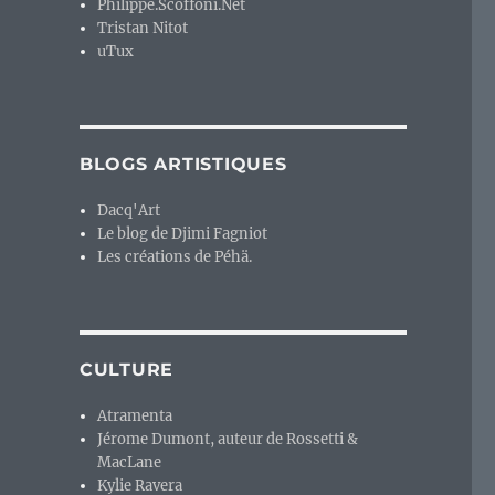
Philippe.Scoffoni.Net
Tristan Nitot
uTux
BLOGS ARTISTIQUES
Dacq'Art
Le blog de Djimi Fagniot
Les créations de Péhä.
CULTURE
Atramenta
Jérome Dumont, auteur de Rossetti &
MacLane
Kylie Ravera