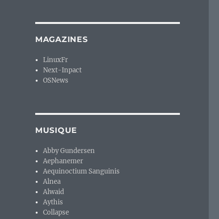
MAGAZINES
LinuxFr
Next-Inpact
OSNews
MUSIQUE
Abby Gundersen
Aephanemer
Aequinoctium Sanguinis
Alnea
Alwaid
Aythis
Collapse