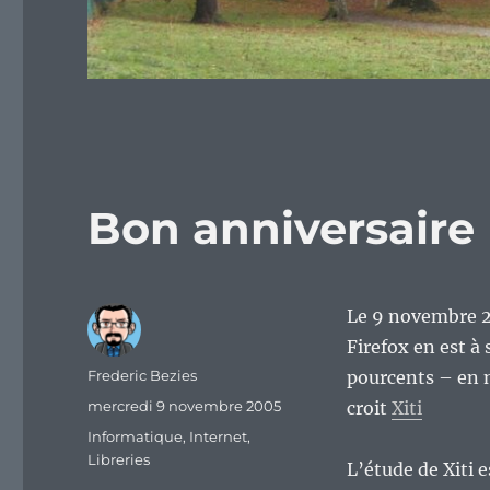
Bon anniversaire 
Le 9 novembre 20
Firefox en est à
Auteur
Frederic Bezies
pourcents – en 
Publié
mercredi 9 novembre 2005
croit
Xiti
le
Catégories
Informatique
,
Internet
,
Libreries
L’étude de Xiti 