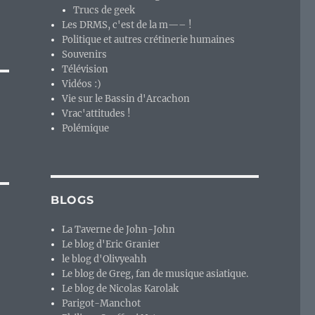
Trucs de geek
Les DRMS, c'est de la m—– !
Politique et autres crétinerie humaines
Souvenirs
Télévision
Vidéos :)
Vie sur le Bassin d'Arcachon
Vrac'attitudes !
Polémique
BLOGS
La Taverne de John-John
Le blog d'Eric Granier
le blog d'Olivyeahh
Le blog de Greg, fan de musique asiatique.
Le blog de Nicolas Karolak
Parigot-Manchot