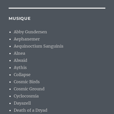
MUSIQUE
Abby Gundersen
Aephanemer
Aequinoctium Sanguinis
Alnea
Alwaid
Aythis
Collapse
Cosmic Birds
Cosmic Ground
Cyclocosmia
Dayazell
Death of a Dryad