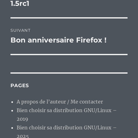
précédente :
1.5rc1
l’article
SUIVANT
Bon anniversaire Firefox !
Publication
suivante :
PAGES
A propos de l’auteur / Me contacter
Bien choisir sa distribution GNU/Linux –
2019
Bien choisir sa distribution GNU/Linux –
2025