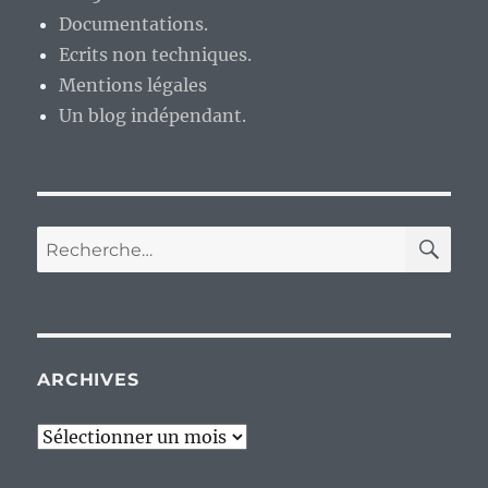
Documentations.
Ecrits non techniques.
Mentions légales
Un blog indépendant.
RE
Recherche
pour :
ARCHIVES
Archives