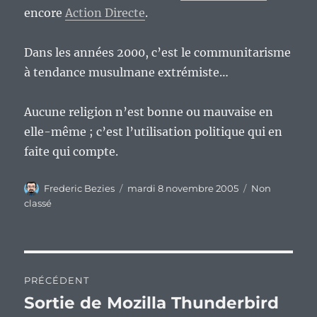
encore
Action Directe
.
Dans les années 2000, c’est le communitarisme
à tendance musulmane extrémiste…
Aucune religion n’est bonne ou mauvaise en
elle-même ; c’est l’utilisation politique qui en
faite qui compte.
Auteur
Publié
Catégories
Frederic Bezies
mardi 8 novembre 2005
Non
le
classé
Navigation
PRÉCÉDENT
de
Sortie de Mozilla Thunderbird
Publication