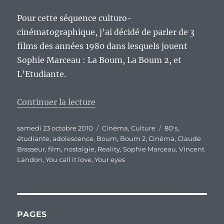
Pour cette séquence culturo-
cinématographique, j’ai décidé de parler de 3
films des années 1980 dans lesquels jouent
Sophie Marceau : La Boum, La Boum 2, et
L’Etudiante.
de « Cinéma : boum, boum, bou
Continuer la lecture
Publié
Catégories
Étiquettes
samedi 23 octobre 2010
Cinéma
,
Culture
80's
,
le
étudiante
,
adolescence
,
Boum
,
Boum 2
,
Cinéma
,
Claude
Brasseur
,
film
,
nostalgie
,
Reality
,
Sophie Marceau
,
Vincent
Landon
,
You call it love
,
Your eyes
PAGES