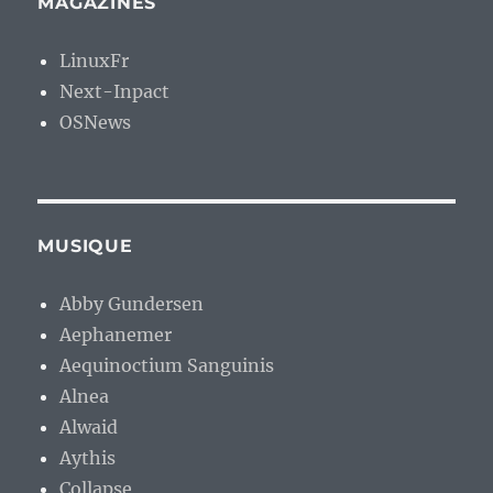
MAGAZINES
LinuxFr
Next-Inpact
OSNews
MUSIQUE
Abby Gundersen
Aephanemer
Aequinoctium Sanguinis
Alnea
Alwaid
Aythis
Collapse