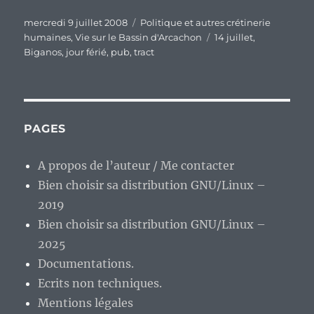
Publié
Catégories
mercredi 9 juillet 2008
Politique et autres crétinerie
le
Étiquettes
humaines
,
Vie sur le Bassin d'Arcachon
14 juillet
,
Biganos
,
jour férié
,
pub
,
tract
PAGES
A propos de l’auteur / Me contacter
Bien choisir sa distribution GNU/Linux –
2019
Bien choisir sa distribution GNU/Linux –
2025
Documentations.
Ecrits non techniques.
Mentions légales