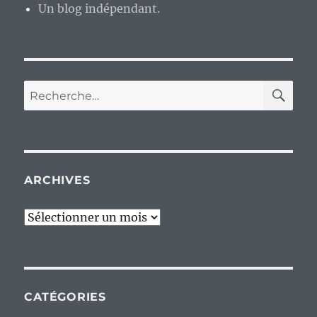
Un blog indépendant.
RE
Recherche
pour :
ARCHIVES
Archives
CATÉGORIES