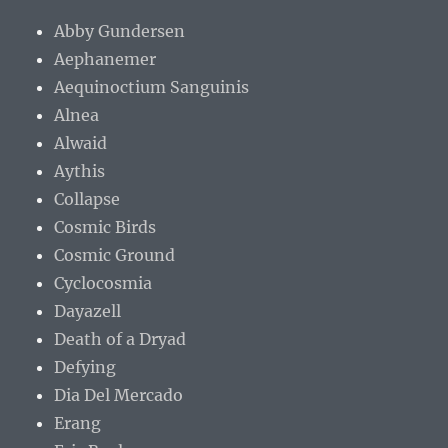
Abby Gundersen
Aephanemer
Aequinoctium Sanguinis
Alnea
Alwaid
Aythis
Collapse
Cosmic Birds
Cosmic Ground
Cyclocosmia
Dayazell
Death of a Dryad
Defying
Dia Del Mercado
Erang