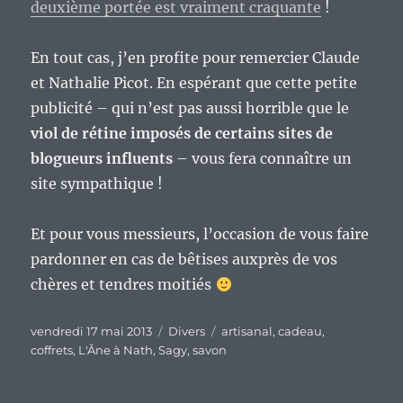
deuxième portée est vraiment craquante
!
En tout cas, j’en profite pour remercier Claude
et Nathalie Picot. En espérant que cette petite
publicité – qui n’est pas aussi horrible que le
viol de rétine imposés de certains sites de
blogueurs influents
– vous fera connaître un
site sympathique !
Et pour vous messieurs, l’occasion de vous faire
pardonner en cas de bêtises auxprès de vos
chères et tendres moitiés
Publié
Catégories
Étiquettes
vendredi 17 mai 2013
Divers
artisanal
,
cadeau
,
le
coffrets
,
L'Âne à Nath
,
Sagy
,
savon