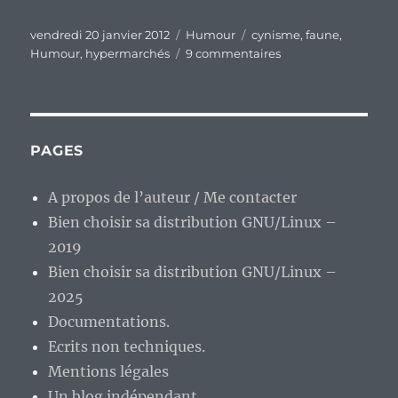
Publié
Catégories
Étiquettes
vendredi 20 janvier 2012
Humour
cynisme
,
faune
,
le
sur
Humour
,
hypermarchés
9 commentaires
Ah,
la
faune
des
hypermarchés…
PAGES
Quelle
jungle
A propos de l’auteur / Me contacter
;)
Bien choisir sa distribution GNU/Linux –
2019
Bien choisir sa distribution GNU/Linux –
2025
Documentations.
Ecrits non techniques.
Mentions légales
Un blog indépendant.