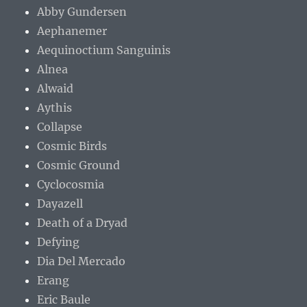
Abby Gundersen
Aephanemer
Aequinoctium Sanguinis
Alnea
Alwaid
Aythis
Collapse
Cosmic Birds
Cosmic Ground
Cyclocosmia
Dayazell
Death of a Dryad
Defying
Dia Del Mercado
Erang
Eric Baule