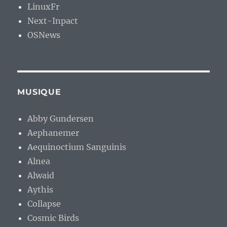
LinuxFr
Next-Inpact
OSNews
MUSIQUE
Abby Gundersen
Aephanemer
Aequinoctium Sanguinis
Alnea
Alwaid
Aythis
Collapse
Cosmic Birds