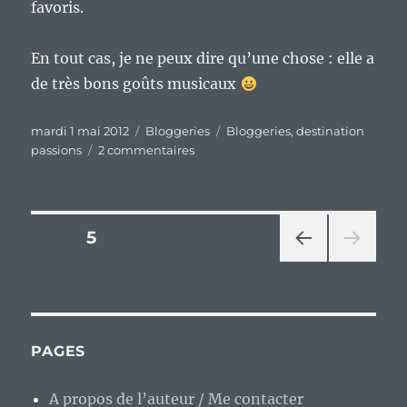
favoris.
En tout cas, je ne peux dire qu’une chose : elle a
de très bons goûts musicaux
Publié
Catégories
Étiquettes
mardi 1 mai 2012
Bloggeries
Bloggeries
,
destination
le
sur
passions
2 commentaires
Quand
la
passion
s’exprime
Pagination
PAGE
5
dans
un
PAG
des
blog…
E
PRÉ
publications
CÉD
ENT
PAGES
E
A propos de l’auteur / Me contacter