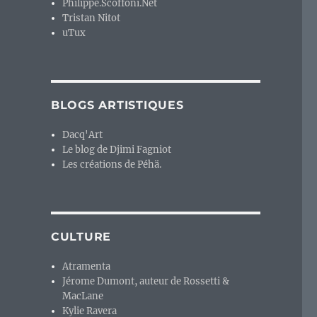
Philippe.Scoffoni.Net
Tristan Nitot
uTux
BLOGS ARTISTIQUES
Dacq'Art
Le blog de Djimi Fagniot
Les créations de Péhä.
CULTURE
Atramenta
Jérome Dumont, auteur de Rossetti &
MacLane
Kylie Ravera