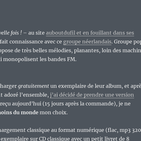
lle fois !
– au site
auboutdufil et en fouillant dans ses
s fait connaissance avec ce
groupe néerlandais
. Groupe po
ropose de très belles mélodies, planantes, loin des machi
 monopolisent les bandes FM.
charger
gratuitement
un exemplaire de leur album, et apr
t adoré l’ensemble,
j’ai décidé de prendre une version
t reçu aujourd’hui (15 jours après la commande), je ne
oins du monde
mon choix.
chargement classique au format numérique (flac, mp3 320
n exemplaire sur CD classique avec un petit livret de 8