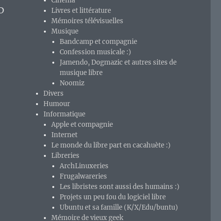
Cinéma
D
Livres et littérature
Mémoires télévisuelles
Musique
Bandcamp et compagnie
Confession musicale :)
Jamendo, Dogmazic et autres sites de
musique libre
Noomiz
Divers
Humour
Informatique
Apple et compagnie
Internet
Le monde du libre part en cacahuète :)
Libreries
ArchLinuxeries
Frugalwareries
Les libristes sont aussi des humains :)
Projets un peu fou du logiciel libre
Ubuntu et sa famille (K/X/Edu/buntu)
 : ou comment un petit groupe offre du vrai « deluxe » à 
Mémoire de vieux geek