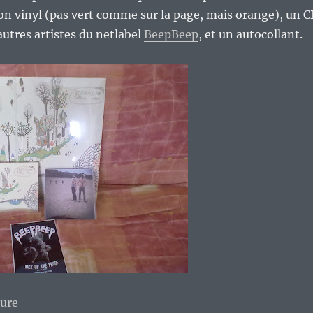
on vinyl (pas vert comme sur la page, mais orange), un C
autres artistes du netlabel
BeepBeep
, et un autocollant.
de « The Black Atlantic « Reverence for fallen trees »
ture