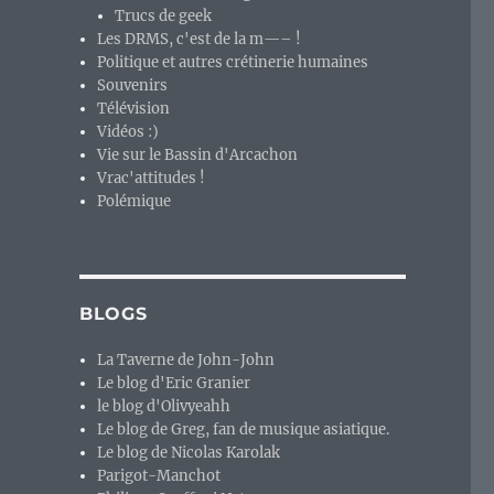
Trucs de geek
Les DRMS, c'est de la m—– !
Politique et autres crétinerie humaines
Souvenirs
Télévision
Vidéos :)
Vie sur le Bassin d'Arcachon
Vrac'attitudes !
Polémique
BLOGS
La Taverne de John-John
Le blog d'Eric Granier
le blog d'Olivyeahh
Le blog de Greg, fan de musique asiatique.
Le blog de Nicolas Karolak
Parigot-Manchot