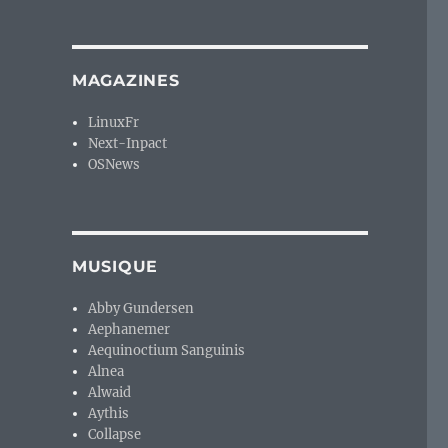
MAGAZINES
LinuxFr
Next-Inpact
OSNews
MUSIQUE
Abby Gundersen
Aephanemer
Aequinoctium Sanguinis
Alnea
Alwaid
Aythis
Collapse