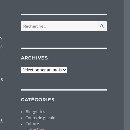
RECHERC
Recherche
pour :
p
ns
ARCHIVES
Archives
ès
CATÉGORIES
Bloggeries
Coups de gueule
),
Culture