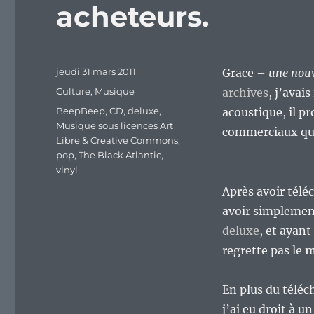
acheteurs.
Publié
jeudi 31 mars 2011
Grace –
une nouve
le
Catégories
Culture
,
Musique
archives
, j’avai
Étiquettes
BeepBeep
,
CD
,
deluxe
,
acoustique, il p
Musique sous licences Art
commerciaux qui
Libre & Creative Commons
,
pop
,
The Black Atlantic
,
vinyl
Après avoir télé
avoir simplemen
deluxe
, et ayan
regrette pas le
m
En plus du télé
j’ai eu droit à u