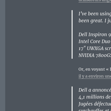
I’ve been usin
been great. I j
Dell Inspiron 
Intel Core Duo
17″ UWXGA scr
NVIDIA 7800G
Or, en voyant « 
il y a environ u
Dell a annoncé
4,1 millions de
Jugées défectue
surchauffes et