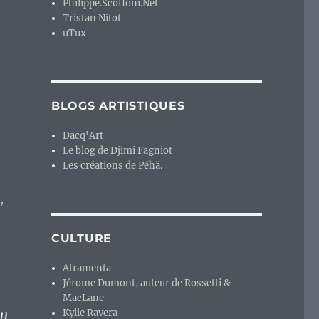
Philippe.Scoffoni.Net
Tristan Nitot
uTux
BLOGS ARTISTIQUES
Dacq'Art
Le blog de Djimi Fagniot
Les créations de Péhä.
,
CULTURE
Atramenta
Jérome Dumont, auteur de Rossetti &
MacLane
Kylie Ravera
ll