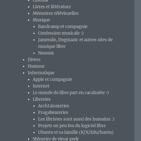
Cinéma
Livres et littérature
Mémoires télévisuelles
Musique
Bandcamp et compagnie
Confession musicale :)
Jamendo, Dogmazic et autres sites de
musique libre
Noomiz
Divers
Humour
Informatique
Apple et compagnie
Internet
Le monde du libre part en cacahuète :)
Libreries
ArchLinuxeries
Frugalwareries
Les libristes sont aussi des humains :)
Projets un peu fou du logiciel libre
Ubuntu et sa famille (K/X/Edu/buntu)
Mémoire de vieux geek
rétrecissent au formatage ? »