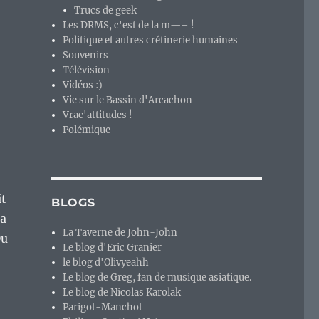
Trucs de geek
Les DRMS, c'est de la m—– !
Politique et autres crétinerie humaines
Souvenirs
Télévision
Vidéos :)
Vie sur le Bassin d'Arcachon
Vrac'attitudes !
Polémique
it
BLOGS
la
La Taverne de John-John
Du
Le blog d'Eric Granier
le blog d'Olivyeahh
Le blog de Greg, fan de musique asiatique.
Le blog de Nicolas Karolak
Parigot-Manchot