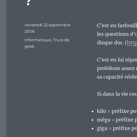
?
Publié
vendredi 22 septembre
C’est en farfouil
le
2006
les questions d’u
Catégories
Informatique
,
Trucs de
disque dur. (
htt
geek
C’est en lui rép
problème assez c
sa capacité
réell
Si dans la vie co
kilo = préfixe p
méga = préfixe 
giga = préfixe p