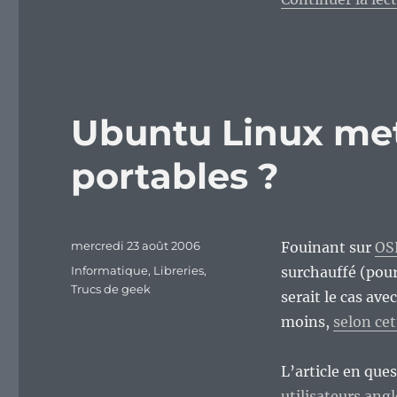
Ubuntu Linux mett
portables ?
Publié
mercredi 23 août 2006
Fouinant sur
OS
le
Catégories
Informatique
,
Libreries
,
surchauffé (pour
Trucs de geek
serait le cas ave
moins,
selon ce
L’article en que
utilisateurs an