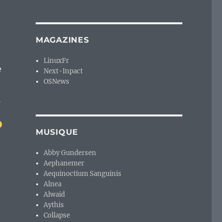
MAGAZINES
LinuxFr
e
Next-Inpact
OSNews
t
MUSIQUE
Abby Gundersen
Aephanemer
Aequinoctium Sanguinis
Alnea
Alwaid
Aythis
Collapse