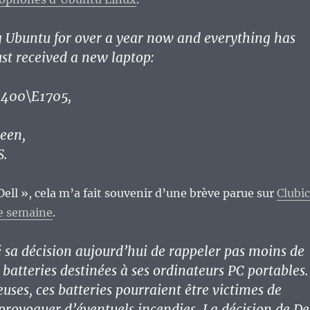
g Ubuntu for over a year now and everything has
ust received a new laptop:
9400\E1705,
een,
S.
Dell », cela m’a fait souvenir d’une brève parue sur
Clubic
ne semaine
.
 sa décision aujourd’hui de rappeler pas moins de
 batteries destinées à ses ordinateurs PC portables.
uses, ces batteries pourraient être victimes de
 provoquer d’éventuels incendies. La décision de De