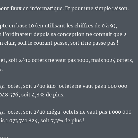
ent faux
en informatique. Et pour une simple raison.
e en base 10 (en utilisant les chiffres de 0 à 9),
t l’ordinateur depuis sa conception ne connait que 2
En clair, soit le courant passe, soit il ne passe pas !
tet, soit 2^10 octets ne vaut pas 1000, mais 1024 octets,
s.
-octet, soit 2^10 kilo-octets ne vaut pas 1 000 000
 048 576, soit 4,8% de plus.
iga-octet, soit 2^10 méga-octets ne vaut pas 1 000 000
s 1 073 741 824, soit 7,3% de plus !
de « Entre Giga et gibi-octet : pour les disques durs 
ture