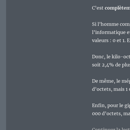
C’est
complètem
Si l’homme compt
l’informatique e
valeurs : 0 et 1. 
Donc, le kilo-oc
soit 2,4% de plu
De même, le méga
d’octets, mais 1
Enfin, pour le g
000 d’octets, mai
Continuer la lec