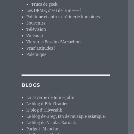
Trucs de geek
Les DRMS, c'est de la m—– !
Politique et autres crétinerie humaines
Souvenirs
Télévision
Vidéos :)
Vie sur le Bassin d'Arcachon
Vrac'attitudes !
Polémique
BLOGS
La Taverne de John-John
Le blog d'Eric Granier
le blog d'Olivyeahh
Le blog de Greg, fan de musique asiatique.
Le blog de Nicolas Karolak
Parigot-Manchot