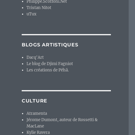
Philippe.Scoffoni.Net
Tristan Nitot
uTux
BLOGS ARTISTIQUES
Dacq'Art
Le blog de Djimi Fagniot
Les créations de Péhä.
CULTURE
Atramenta
Jérome Dumont, auteur de Rossetti &
MacLane
Kylie Ravera