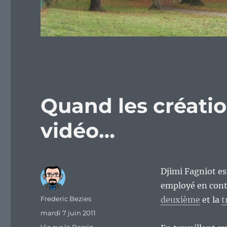
Quand les créatio
vidéo…
Djimi Fagniot es
employé en contra
Auteur
Frederic Bezies
deuxième
et la
t
Publié
mardi 7 juin 2011
le
Catégories