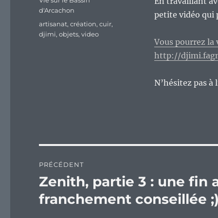
Vie sur le Bassin
En travaillant a
d'Arcachon
petite vidéo qui 
Étiquettes
artisanat
,
création
,
cuir
,
djimi
,
objets
,
video
Vous pourrez la 
http://djimi.fa
N’hésitez pas à l
Navigation
PRÉCÉDENT
de
Zenith, partie 3 : une fin
Publication
précédente :
l’article
franchement conseillée ;