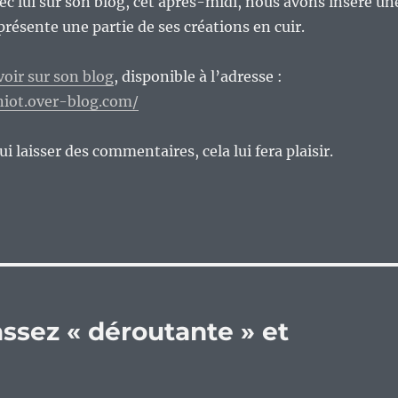
vec lui sur son blog, cet après-midi, nous avons inséré un
présente une partie de ses créations en cuir.
voir sur son blog
, disponible à l’adresse :
gniot.over-blog.com/
ui laisser des commentaires, cela lui fera plaisir.
 assez « déroutante » et
)