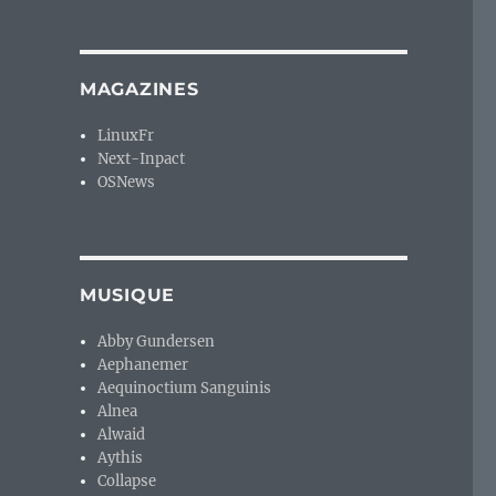
MAGAZINES
LinuxFr
Next-Inpact
OSNews
MUSIQUE
Abby Gundersen
Aephanemer
Aequinoctium Sanguinis
Alnea
Alwaid
Aythis
Collapse