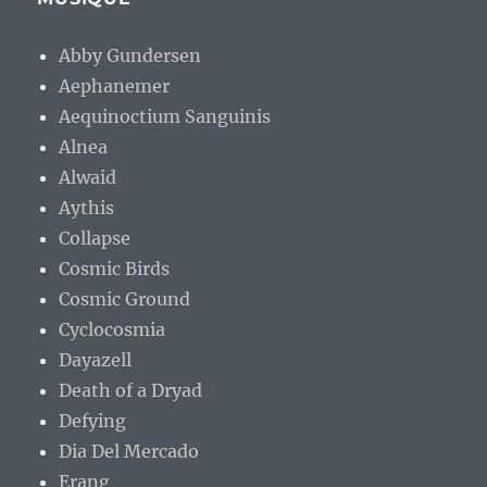
Abby Gundersen
Aephanemer
Aequinoctium Sanguinis
Alnea
Alwaid
Aythis
Collapse
Cosmic Birds
Cosmic Ground
Cyclocosmia
Dayazell
Death of a Dryad
Defying
Dia Del Mercado
Erang