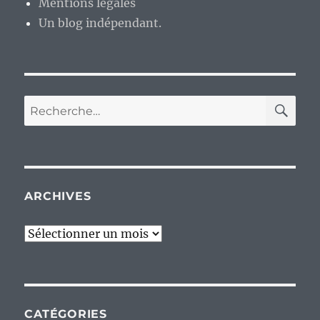
Mentions légales
Un blog indépendant.
RE
Recherche
pour :
ARCHIVES
Archives
CATÉGORIES