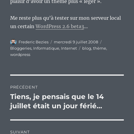
plaisir d’avoir un thème plus « léger ».
Me reste plus qu’à tester sur mon serveur local
un certain
WordPress 2.6 beta3
…
Auteur
Publié
Catégories
Frederic Bezies
mercredi 9 juillet 2008
le
Étiquettes
Bloggeries
,
Informatique
,
Internet
blog
,
thème
,
wordpress
Navigation
PRÉCÉDENT
de
Tiens, je pensais que le 14
Publication
précédente :
juillet était un jour férié…
l’article
SUIVANT