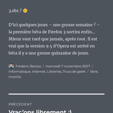
3.0b1 ?
D’ici quelques jours – une grosse semaine ? –
la première béta de Firefox 3 sortira enfin…
Mieux vaut tard que jamais, après tout. Il est
vrai que la version 9.5 d’Opera est arrivé en
béta il y a une grosse quinzaine de jours.
Auteur
Publié
Catégories
Frederic Bezies
mercredi 7 novembre 2007
le
Étiquettes
Informatique
,
Internet
,
Libreries
,
Trucs de geek
libre
,
mozilla
Navigation
PRÉCÉDENT
de
Vrac’ons librement ;)
Publication