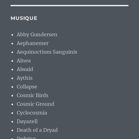
MUSIQUE
Abby Gundersen
Aephanemer
Aequinoctium Sanguinis
Alnea
Alwaid
Aythis
Collapse
Cosmic Birds
Cosmic Ground
Cyclocosmia
Dayazell
Death of a Dryad
Defying