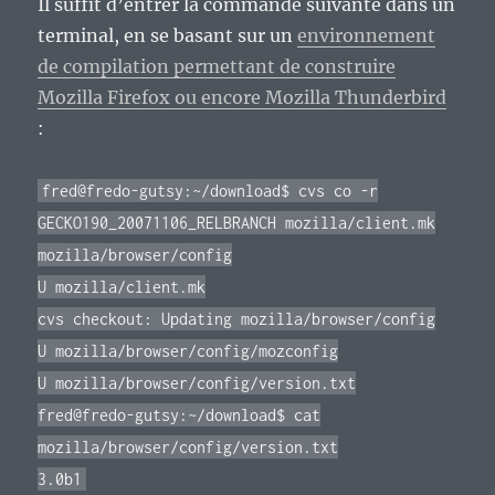
Il suffit d’entrer la commande suivante dans un
terminal, en se basant sur un
environnement
de compilation permettant de construire
Mozilla Firefox ou encore Mozilla Thunderbird
:
fred@fredo-gutsy:~/download$ cvs co -r
GECKO190_20071106_RELBRANCH mozilla/client.mk
mozilla/browser/config
U mozilla/client.mk
cvs checkout: Updating mozilla/browser/config
U mozilla/browser/config/mozconfig
U mozilla/browser/config/version.txt
fred@fredo-gutsy:~/download$ cat
mozilla/browser/config/version.txt
3.0b1