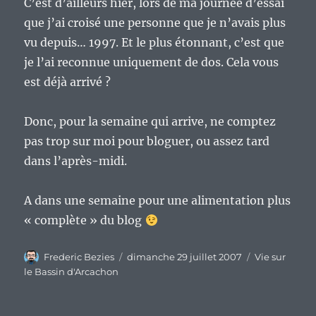
C’est d’ailleurs hier, lors de ma journée d’essai
que j’ai croisé une personne que je n’avais plus
vu depuis… 1997. Et le plus étonnant, c’est que
je l’ai reconnue uniquement de dos. Cela vous
est déjà arrivé ?
Donc, pour la semaine qui arrive, ne comptez
pas trop sur moi pour bloguer, ou assez tard
dans l’après-midi.
A dans une semaine pour une alimentation plus
« complète » du blog
Auteur
Publié
Catégories
Frederic Bezies
dimanche 29 juillet 2007
Vie sur
le
le Bassin d'Arcachon