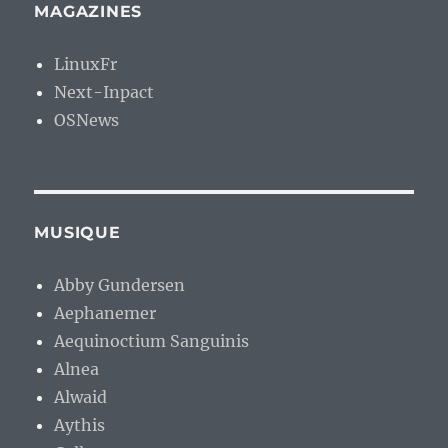
MAGAZINES
LinuxFr
Next-Inpact
OSNews
MUSIQUE
Abby Gundersen
Aephanemer
Aequinoctium Sanguinis
Alnea
Alwaid
Aythis