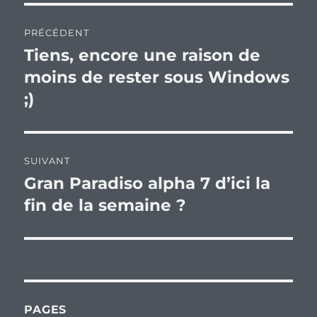
Navigation
PRÉCÉDENT
de
Tiens, encore une raison de
Publication
précédente :
moins de rester sous Windows
l’article
;)
SUIVANT
Gran Paradiso alpha 7 d’ici la
Publication
suivante :
fin de la semaine ?
PAGES