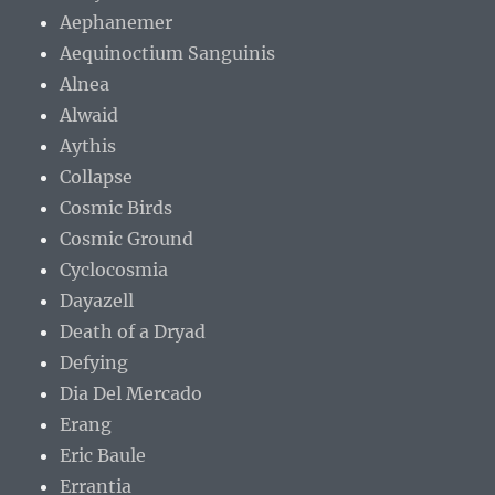
Aephanemer
Aequinoctium Sanguinis
Alnea
Alwaid
Aythis
Collapse
Cosmic Birds
Cosmic Ground
Cyclocosmia
Dayazell
Death of a Dryad
Defying
Dia Del Mercado
Erang
Eric Baule
Errantia