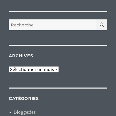
RE
Recherche
pour :
ARCHIVES
Archives
CATÉGORIES
Bloggeries