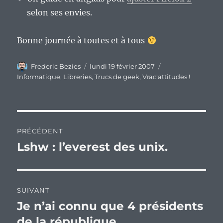
selon ses envies.
Bonne journée à toutes et à tous
Auteur
Publié
Catégories
Frederic Bezies
lundi 19 février 2007
le
Informatique
,
Libreries
,
Trucs de geek
,
Vrac'attitudes !
Navigation
PRÉCÉDENT
de
Lshw : l’everest des unix.
Publication
précédente :
l’article
SUIVANT
Je n’ai connu que 4 présidents
Publication
suivante :
de la république.