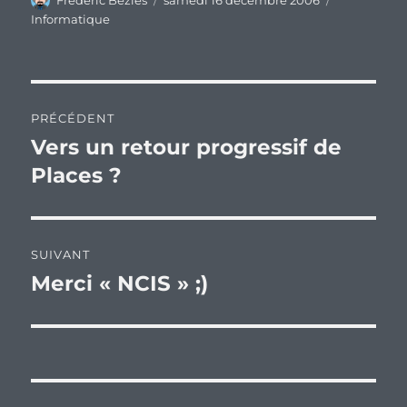
Frederic Bezies
samedi 16 décembre 2006
le
Informatique
Navigation
PRÉCÉDENT
de
Vers un retour progressif de
Publication
précédente :
Places ?
l’article
SUIVANT
Merci « NCIS » ;)
Publication
suivante :