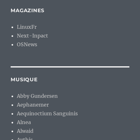
MAGAZINES
LinuxFr
Next-Inpact
OSNews
MUSIQUE
Abby Gundersen
Aephanemer
Aequinoctium Sanguinis
Alnea
Alwaid
Aythis