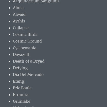
Aequinoctium Sanguinis
Alnea
Alwaid
Aythis
Collapse
Cosmic Birds
Cosmic Ground
Cyclocosmia
Dayazell
Death of a Dryad
Defying
Dia Del Mercado
Erang
Eric Baule
Errantia
Grimlake