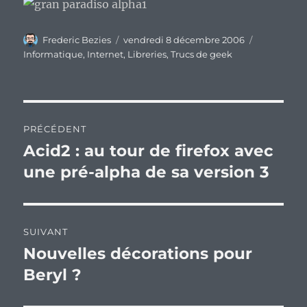
Auteur
Publié
Catégories
Frederic Bezies
vendredi 8 décembre 2006
le
Informatique
,
Internet
,
Libreries
,
Trucs de geek
Navigation
PRÉCÉDENT
de
Acid2 : au tour de firefox avec
Publication
précédente :
une pré-alpha de sa version 3
l’article
SUIVANT
Nouvelles décorations pour
Publication
suivante :
Beryl ?