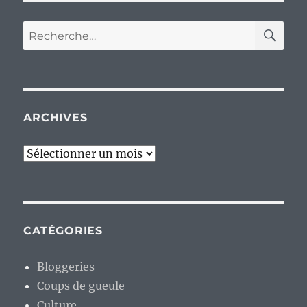
RE
Recherche
pour :
ARCHIVES
Archives
CATÉGORIES
Bloggeries
Coups de gueule
Culture