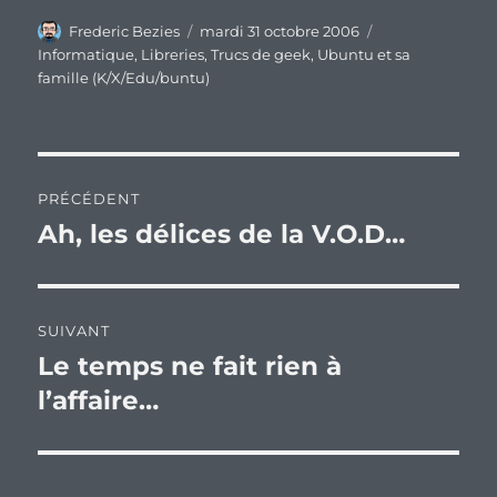
Auteur
Publié
Catégories
Frederic Bezies
mardi 31 octobre 2006
le
Informatique
,
Libreries
,
Trucs de geek
,
Ubuntu et sa
famille (K/X/Edu/buntu)
Navigation
PRÉCÉDENT
de
Ah, les délices de la V.O.D…
Publication
précédente :
l’article
SUIVANT
Le temps ne fait rien à
Publication
suivante :
l’affaire…