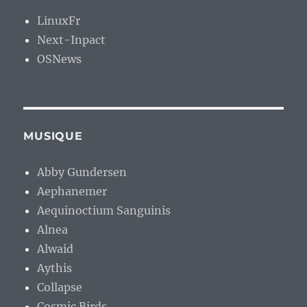
LinuxFr
Next-Inpact
OSNews
MUSIQUE
Abby Gundersen
Aephanemer
Aequinoctium Sanguinis
Alnea
Alwaid
Aythis
Collapse
Cosmic Birds