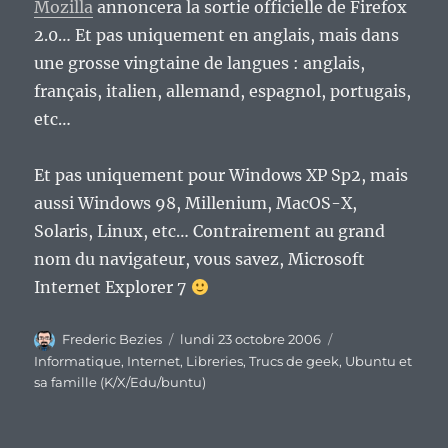
Mozilla
annoncera la sortie officielle de Firefox
2.0… Et pas uniquement en anglais, mais dans
une grosse vingtaine de langues : anglais,
français, italien, allemand, espagnol, portugais,
etc…
Et pas uniquement pour Windows XP Sp2, mais
aussi Windows 98, Millenium, MacOS-X,
Solaris, Linux, etc… Contrairement au grand
nom du navigateur, vous savez, Microsoft
Internet Explorer 7
Auteur
Publié
Catégories
Frederic Bezies
lundi 23 octobre 2006
le
Informatique
,
Internet
,
Libreries
,
Trucs de geek
,
Ubuntu et
sa famille (K/X/Edu/buntu)