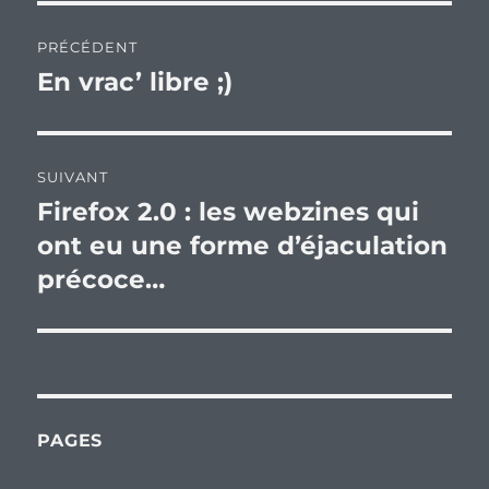
Navigation
PRÉCÉDENT
de
En vrac’ libre ;)
Publication
précédente :
l’article
SUIVANT
Firefox 2.0 : les webzines qui
Publication
suivante :
ont eu une forme d’éjaculation
précoce…
PAGES