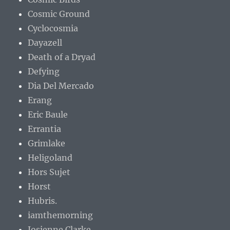
Cosmic Ground
Cyclocosmia
Dayazell
Death of a Dryad
Defying
Dia Del Mercado
Erang
Eric Baule
Errantia
Grimlake
Heligoland
Hors Sujet
Horst
Hubris.
iamthemorning
Josienne Clarke